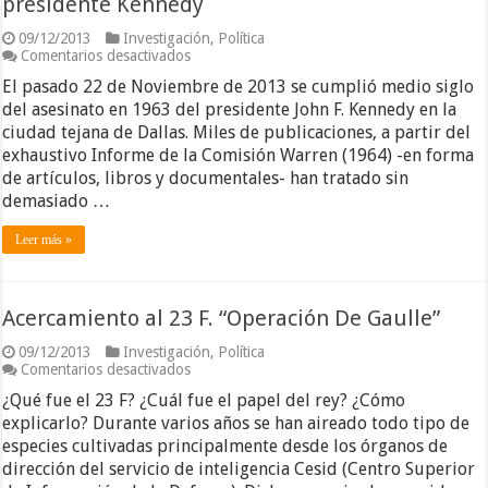
presidente Kennedy
09/12/2013
Investigación
,
Política
en
Comentarios desactivados
Algunas
El pasado 22 de Noviembre de 2013 se cumplió medio siglo
claves
sobre
del asesinato en 1963 del presidente John F. Kennedy en la
el
ciudad tejana de Dallas. Miles de publicaciones, a partir del
asesinato
exhaustivo Informe de la Comisión Warren (1964) -en forma
del
de artículos, libros y documentales- han tratado sin
presidente
Kennedy
demasiado …
Leer más »
Acercamiento al 23 F. “Operación De Gaulle”
09/12/2013
Investigación
,
Política
en
Comentarios desactivados
Acercamiento
¿Qué fue el 23 F? ¿Cuál fue el papel del rey? ¿Cómo
al
23
explicarlo? Durante varios años se han aireado todo tipo de
F.
especies cultivadas principalmente desde los órganos de
“Operación
dirección del servicio de inteligencia Cesid (Centro Superior
De