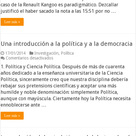
cloacas
caso de la Renault Kangoo es paradigmático. Dezcallar
del
justificó el haber sacado la nota a las 15:51 por no …
11-
M
Leer más »
Una introducción a la política y a la democracia
17/01/2014
Investigación
,
Política
en
Comentarios desactivados
Una
1. Política y Ciencia Política. Después de más de cuarenta
introducción
a
años dedicado a la enseñanza universitaria de la Ciencia
la
Política, sinceramente creo que nuestra disciplina debería
política
rebajar sus pretensions científicas y aceptar una más
y
humilde y noble denominación: simplemente Política,
a
la
aunque con mayúscula. Ciertamente hoy la Política necesita
democracia
ennoblecerse ante …
Leer más »