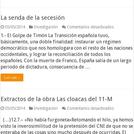
La senda de la secesión
en
05/05/2014
Investigación
Comentarios desactivados
La
1.- El Golpe de Timón La Transición española tuvo,
senda
de
básicamente, una doble finalidad: instaurar un régimen
la
democrático que nos homologara con el resto de las naciones
secesión
occidentales, y lograr la reconciliación de todos los
españoles. Con la muerte de Franco, España salía de un largo
periodo de dictadura, consecuencia de …
Leer más »
Extractos de la obra Las cloacas del 11-M
en
05/05/2014
Investigación
Comentarios desactivados
Extractos
de
(…)12.7.– «No había furgoneta»Retomando el hilo, ya hemos
la
visto la inverosimilitud de la pretensión del CNI de que no se
obra
enteraba de las cosas sino mucho después de ocurridas. El
Las