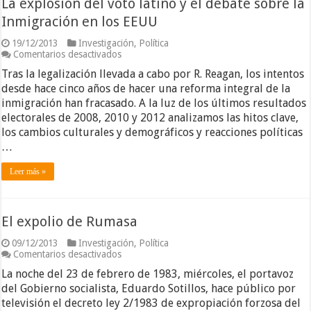
La explosión del voto latino y el debate sobre la
Inmigración en los EEUU
19/12/2013
Investigación
,
Política
en
Comentarios desactivados
La
Tras la legalización llevada a cabo por R. Reagan, los intentos
explosión
del
desde hace cinco años de hacer una reforma integral de la
voto
inmigración han fracasado. A la luz de los últimos resultados
latino
electorales de 2008, 2010 y 2012 analizamos las hitos clave,
y
los cambios culturales y demográficos y reacciones políticas
el
debate
…
sobre
la
Leer más »
Inmigración
en
los
EEUU
El expolio de Rumasa
09/12/2013
Investigación
,
Política
en
Comentarios desactivados
El
La noche del 23 de febrero de 1983, miércoles, el portavoz
expolio
de
del Gobierno socialista, Eduardo Sotillos, hace público por
Rumasa
televisión el decreto ley 2/1983 de expropiación forzosa del