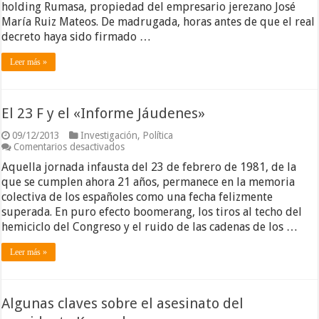
holding Rumasa, propiedad del empresario jerezano José
María Ruiz Mateos. De madrugada, horas antes de que el real
decreto haya sido firmado …
Leer más »
El 23 F y el «Informe Jáudenes»
09/12/2013
Investigación
,
Política
en
Comentarios desactivados
El
Aquella jornada infausta del 23 de febrero de 1981, de la
23
F
que se cumplen ahora 21 años, permanece en la memoria
y
colectiva de los españoles como una fecha felizmente
el
superada. En puro efecto boomerang, los tiros al techo del
«Informe
hemiciclo del Congreso y el ruido de las cadenas de los …
Jáudenes»
Leer más »
Algunas claves sobre el asesinato del