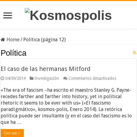
Home
/
Política (página 12)
Política
El caso de las hermanas Mitford
en
04/09/2014
Investigación
Comentarios desactivados
El
caso
«The era of fascism –ha escrito el maestro Stanley G. Payne-
de
recedes farther and farther into history, yet in political
las
rhetoric it seems to be ever with us» («El fascismo
hermanas
Mitford
paradigmático», kosmos-polis, Enero 2014). La retórica
política puede ser insultante (y en el caso del fascismo es lo
que ha …
Leer más »