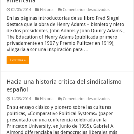
americana
en
02/05/2014
Historia
Comentarios desactivados
El
En las páginas introductorias de su libro Fred Siegel
excepcionali
de
destaca que la obra de Henry Adams – bisnieto y nieto
la
de dos presidentes, John Adams y John Quincy Adams-,
ideología
The Education of Henry Adams (publicada primero
liberal
privadamente en 1907 y Premio Pulitzer en 1919),
americana
«llegaría a ser una inspiración para …
Leer más »
Hacia una historia crítica del sindicalismo
español
en
14/03/2014
Historia
Comentarios desactivados
Hacia
En su ensayo clásico y pionero sobre las culturas
una
historia
políticas, «Comparative Political Systems» (paper
crítica
presentado en una conferencia celebrada en la
del
Princeton University, en Junio de 1955), Gabriel A.
sindicalismo
Almond diferenciaba las democracias liberales más
español