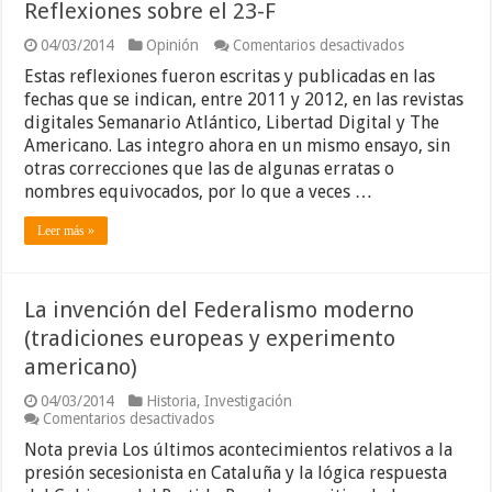
Reflexiones sobre el 23-F
en
04/03/2014
Opinión
Comentarios desactivados
Reflexiones
Estas reflexiones fueron escritas y publicadas en las
sobre
el
fechas que se indican, entre 2011 y 2012, en las revistas
23-
digitales Semanario Atlántico, Libertad Digital y The
F
Americano. Las integro ahora en un mismo ensayo, sin
otras correcciones que las de algunas erratas o
nombres equivocados, por lo que a veces …
Leer más »
La invención del Federalismo moderno
(tradiciones europeas y experimento
americano)
04/03/2014
Historia
,
Investigación
en
Comentarios desactivados
La
Nota previa Los últimos acontecimientos relativos a la
invención
del
presión secesionista en Cataluña y la lógica respuesta
Federalismo