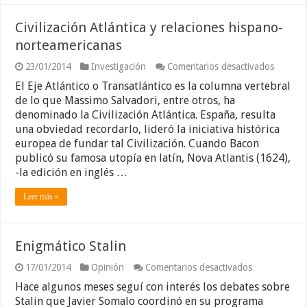
Civilización Atlántica y relaciones hispano-
norteamericanas
en
23/01/2014
Investigación
Comentarios desactivados
Civiliza
El Eje Atlántico o Transatlántico es la columna vertebral
Atlántic
y
de lo que Massimo Salvadori, entre otros, ha
relacion
denominado la Civilización Atlántica. España, resulta
hispano
una obviedad recordarlo, lideró la iniciativa histórica
norteam
europea de fundar tal Civilización. Cuando Bacon
publicó su famosa utopía en latín, Nova Atlantis (1624),
-la edición en inglés …
Leer más »
Enigmático Stalin
en
17/01/2014
Opinión
Comentarios desactivados
Enigmático
Hace algunos meses seguí con interés los debates sobre
Stalin
Stalin que Javier Somalo coordinó en su programa