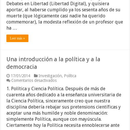
Debates en Libertad (Libertad Digital), y quisiera
aportar, al haberse cumplido ya los sesenta años de su
muerte (que lógicamente casi nadie ha querido
commemorar), la modesta reflexión de un profesor que
ha …
Leer más »
Una introducción a la política y a la
democracia
17/01/2014
Investigación
,
Política
en
Comentarios desactivados
Una
1. Política y Ciencia Política. Después de más de
introducción
a
cuarenta años dedicado a la enseñanza universitaria de
la
la Ciencia Política, sinceramente creo que nuestra
política
disciplina debería rebajar sus pretensions científicas y
y
aceptar una más humilde y noble denominación:
a
la
simplemente Política, aunque con mayúscula.
democracia
Ciertamente hoy la Política necesita ennoblecerse ante