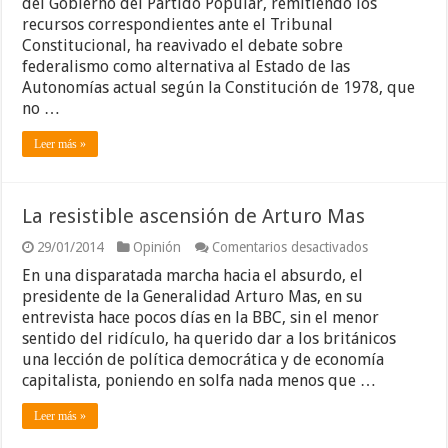
del Gobierno del Partido Popular, remitiendo los
moderno
recursos correspondientes ante el Tribunal
(tradiciones
Constitucional, ha reavivado el debate sobre
europeas
y
federalismo como alternativa al Estado de las
experimento
Autonomías actual según la Constitución de 1978, que
americano)
no …
Leer más »
La resistible ascensión de Arturo Mas
en
29/01/2014
Opinión
Comentarios desactivados
La
En una disparatada marcha hacia el absurdo, el
resistible
ascensión
presidente de la Generalidad Arturo Mas, en su
de
entrevista hace pocos días en la BBC, sin el menor
Arturo
sentido del ridículo, ha querido dar a los británicos
Mas
una lección de política democrática y de economía
capitalista, poniendo en solfa nada menos que …
Leer más »