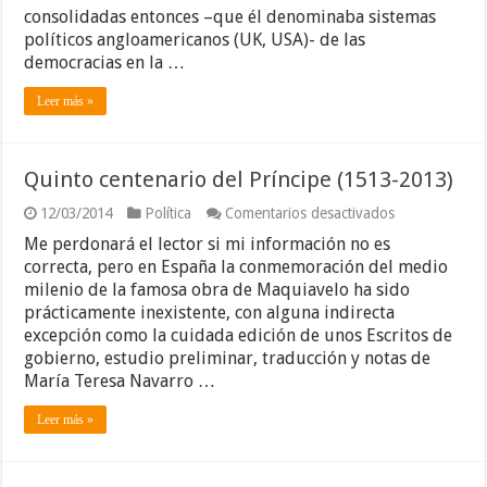
consolidadas entonces –que él denominaba sistemas
políticos angloamericanos (UK, USA)- de las
democracias en la …
Leer más »
Quinto centenario del Príncipe (1513-2013)
en
12/03/2014
Política
Comentarios desactivados
Quinto
Me perdonará el lector si mi información no es
centenario
del
correcta, pero en España la conmemoración del medio
Príncipe
milenio de la famosa obra de Maquiavelo ha sido
(1513-
prácticamente inexistente, con alguna indirecta
2013)
excepción como la cuidada edición de unos Escritos de
gobierno, estudio preliminar, traducción y notas de
María Teresa Navarro …
Leer más »