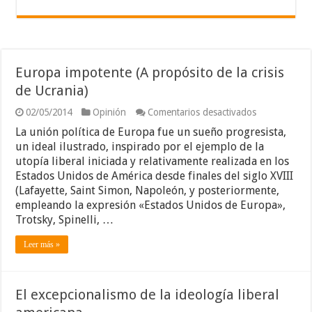
Europa impotente (A propósito de la crisis
de Ucrania)
en
02/05/2014
Opinión
Comentarios desactivados
Europa
La unión política de Europa fue un sueño progresista,
impotente
(A
un ideal ilustrado, inspirado por el ejemplo de la
propósito
utopía liberal iniciada y relativamente realizada en los
de
Estados Unidos de América desde finales del siglo XVIII
la
(Lafayette, Saint Simon, Napoleón, y posteriormente,
crisis
de
empleando la expresión «Estados Unidos de Europa»,
Ucrania)
Trotsky, Spinelli, …
Leer más »
El excepcionalismo de la ideología liberal