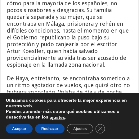
cómo para la mayoría de los españoles, no
pocos sinsabores y desgracias. Su familia
quedaría separada y su mujer, que se
encontraba en Málaga, prisionera y rehén en
difíciles condiciones, hasta el momento en que
el Gobierno republicano la puso bajo su
protección y pudo canjearla por el escritor
Artur Koestler, quien había salvado
providencialmente su vida tras ser acusado de
espionaje en la llamada zona nacional.
De Haya, entretanto, se encontraba sometido a
un ritmo agotador de vuelos, que quizá otro no
hubiera soportado. Volaba de día y de noche.
Algún día hubo que llegó a realizar hasta once
Utilizamos cookies para ofrecerte la mejor experiencia en
servicios, como recuerda su hija al autor de este
nuestra web.
Puedes aprender más sobre qué cookies utilizamos o
artículo, escrito en parte gracias a su testimonio
desactivarlas en los
.
ajustes
y recuerdos personales. Fueron momentos
también de riesgo y lucha. Y luego de exaltación
Cerrar el banner d
Aceptar
Rechazar
Ajustes
al convertirse en el «héroe del Santuario de la