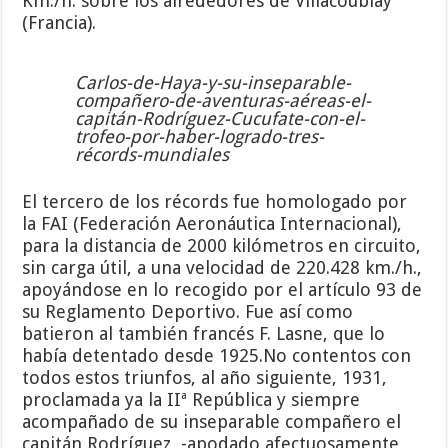
Km./h. sobre los alrededores de Villacoublay
(Francia).
Carlos-de-Haya-y-su-inseparable-
compañero-de-aventuras-aéreas-el-
capitán-Rodríguez-Cucufate-con-el-
trofeo-por-haber-logrado-tres-
récords-mundiales
El tercero de los récords fue homologado por
la FAI (Federación Aeronáutica Internacional),
para la distancia de 2000 kilómetros en circuito,
sin carga útil, a una velocidad de 220.428 km./h.,
apoyándose en lo recogido por el artículo 93 de
su Reglamento Deportivo. Fue así como
batieron al también francés F. Lasne, que lo
había detentado desde 1925.No contentos con
todos estos triunfos, al año siguiente, 1931,
proclamada ya la IIª República y siempre
acompañado de su inseparable compañero el
capitán Rodríguez, -apodado afectuosamente