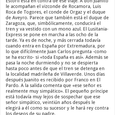
Estoril está en contra de ese viaje. A don Juanito
le acompañan el vizconde de Rocamora, Luis
Roca de Togores, el conde de Orgaz y el duque
de Aveyro. Parece que también está el duque de
Zaragoza, que, simbólicamente, conducirá el
tren y va vestido con un mono azul. El Lusitania-
Express se pone en marcha a las ocho de la
tarde. Ya es de noche, y más cerrada todavía
cuando entra en España por Extremadura, por
lo que difícilmente Juan Carlos pregunta -como
se ha escrito- si «toda España es así». Además se
pasa la noche durmiendo y no se despierta
hasta poco antes de que el tren se detenga en
la localidad madrileña de Villaverde. Unos días
después Juanito es recibido por Franco en El
Pardo. A la salida comenta que «ese señor es
realmente muy simpático». El pequeño príncipe
está todavía muy lejos de sospechar que ese
señor simpático, veintiún años después le
elegirá a él como su sucesor y le hará rey contra
los deseos de su padre.