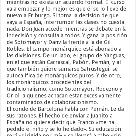
mientras no exista un acuerdo formal. El curso
va a empezar y lo mejor es que él se lo lleve de
nuevo a Friburgo. Si toma la decisión de que
vaya a España, interrumpir las clases no cuesta
nada. Don Juan accede mientras se debate en la
indecisión y consulta a todos. Y gana la posición
de Sotomayor y Danvila frente a la de Gil
Robles. El campo monárquico está abonado a
las divisiones. De un lado, el grupo de Yanguas,
en el que están Carrascal, Pabón, Pemán, y al
que también quiere sumarse Satrústegui, se
autocalifica de monárquicos puros. Y de otro,
los monárquicos procedentes del
tradicionalismo, como Sotomayor, Rodezno y
Oriol, a quienes achacan estar excesivamente
contaminados de colaboracionismo.
El conde de Barcelona habla con Pemán. Le da
sus razones. El hecho de enviar a Juanito a
España no quiere decir que Franco «me ha
pedido el niño y se lo he dado». Su educación
será «dirigida por mí» y se llevará a cabo «sin