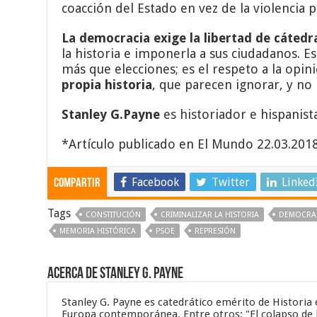
coacción del Estado en vez de la violencia 
La democracia exige la libertad de cátedra
la historia e imponerla a sus ciudadanos. E
más que elecciones; es el respeto a la opin
propia historia
, que parecen ignorar, y no
Stanley G.Payne
es historiador e hispanista
*Artículo publicado en El Mundo 22.03.201
Facebook
Twitter
Linked
Compartir
Tags
CONSTITUCIÓN
CRIMINALIZAR LA HISTORIA
DEMOCRA
MEMORIA HISTÓRICA
PSOE
REPRESIÓN
Acerca de Stanley G. Payne
Stanley G. Payne es catedrático emérito de Historia
Europa contemporánea. Entre otros; "El colapso de la 