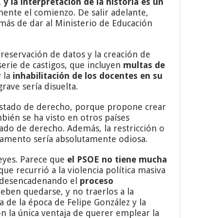
y la interpretación de la historia es un
amente el comienzo. De salir adelante,
emás de dar al Ministerio de Educación
preservación de datos y la creación de
rie de castigos, que incluyen
multas de
 la
inhabilitación de los docentes en su
rave sería disuelta.
Estado de derecho, porque propone crear
bién se ha visto en otros países
tado de derecho. Además, la restricción o
rlamento sería absolutamente odiosa.
eyes. Parece que
el PSOE no tiene mucha
ue recurrió a la violencia política masiva
 y desencadenando el
proceso
eben quedarse, y no traerlos a la
a de la época de Felipe González y la
on la única ventaja de querer emplear la