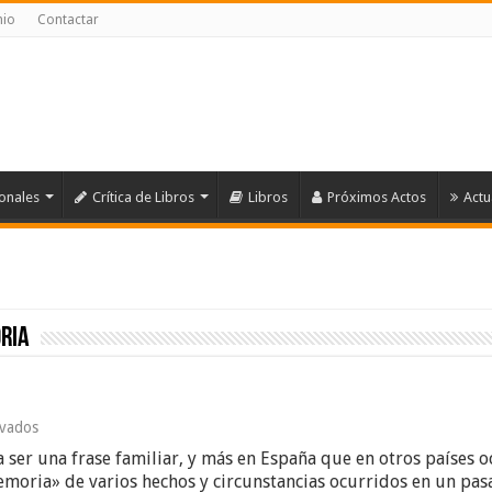
nio
Contactar
ionales
Crítica de Libros
Libros
Próximos Actos
Actu
oria
en
ivados
La
 a ser una frase familiar, y más en España que en otros países 
memoria
histórica
emoria» de varios hechos y circunstancias ocurridos en un pas