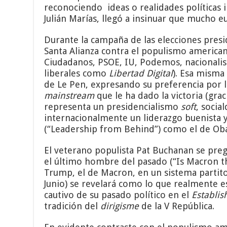
reconociendo ideas o realidades políticas 
Julián Marías, llegó a insinuar que mucho 
Durante la campaña de las elecciones pres
Santa Alianza contra el populismo americano
Ciudadanos, PSOE, IU, Podemos, nacionalist
liberales como
Libertad Digital
). Esa misma
de Le Pen, expresando su preferencia por
mainstream
que le ha dado la victoria (gra
representa un presidencialismo
soft
, socia
internacionalmente un liderazgo buenista y 
(“Leadership from Behind”) como el de O
El veterano populista Pat Buchanan se preg
el último hombre del pasado (“Is Macron t
Trump, el de Macron, en un sistema partitocr
Junio) se revelará como lo que realmente e
cautivo de su pasado político en el
Establi
tradición del
dirigisme
de la V República.