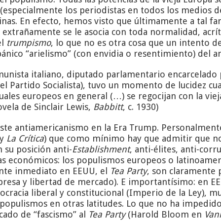
 (especialmente los periodistas en todos los medios 
nas. En efecto, hemos visto que últimamente a tal f
 extrañamente se le asocia con toda normalidad, acrí
el
trumpismo
, lo que no es otra cosa que un intento de
pánico “arielismo” (con envidia o resentimiento) del 
unista italiano, diputado parlamentario encarcelado
el Partido Socialista), tuvo un momento de lucidez c
ctuales europeos en general (…) se regocijan con la vi
vela de Sinclair Lewis,
Babbitt
, c. 1930)
 este antiamericanismo en la Era Trump. Personalmente
 y
La Crítica
) que como mínimo hay que admitir que no 
su posición anti-
Establishment
, anti-élites, anti-cor
as económicos: los populismos europeos o latinoamer
nte inmediato en EEUU, el
Tea Party
, son claramente p
mpresa y libertad de mercado). E importantísimo: en E
racia liberal y constitucional (Imperio de la Ley), muy
s populismos en otras latitudes. Lo que no ha impedido
icado de “fascismo” al
Tea Party
(Harold Bloom en
Vani