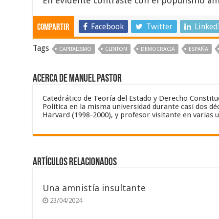
En evidente contraste con el populismo a
Facebook
Twitter
Linked
Compartir
Tags
CAPITALISMO
CLINTON
DEMOCRACIA
ESPAÑA
Acerca de Manuel Pastor
Catedrático de Teoría del Estado y Derecho Constitu
Política en la misma universidad durante casi dos dé
Harvard (1998-2000), y profesor visitante en varias
Artículos relacionados
Una amnistía insultante
23/04/2024