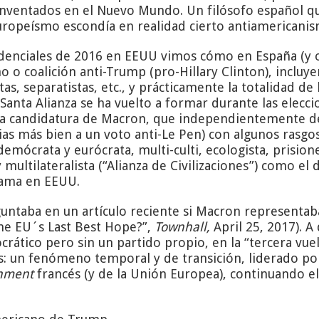
inventados en el Nuevo Mundo. Un filósofo español qu
europeísmo escondía en realidad cierto antiamericani
idenciales de 2016 en EEUU vimos cómo en España (y 
 o coalición anti-Trump (pro-Hillary Clinton), incluye
as, separatistas, etc., y prácticamente la totalidad d
 Santa Alianza se ha vuelto a formar durante las elecci
 la candidatura de Macron, que independientemente d
cias más bien a un voto anti-Le Pen) con algunos rasg
ldemócrata y eurócrata, multi-culti, ecologista, prisione
multilateralista (“Alianza de Civilizaciones”) como el
bama en EEUU.
untaba en un artículo reciente si Macron representab
he EU´s Last Best Hope?”,
Townhall,
April 25, 2017). 
ático pero sin un partido propio, en la “tercera vuelta
s: un fenómeno temporal y de transición, liderado por
shment
francés (y de la Unión Europea), continuando e