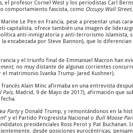
 el profesor Cornel West y los periodistas Carl Bern
ico comportamiento fascista, como
Occupy Wall Street
Marine Le Pen en Francia, pese a presentar unas carac
nti-capitalista, ofrece también una imagen de liderazg
olítica anti-inmigratoria y anti-terrorismo islamista, s
, la encabezada por Steve Bannon), que lo diferencia
 Francia y el triunfo final de Emmanuel Macron han e
hment
, no muy distante de algunas corrientes concurre
r el matrimonio Ivanka Trump- Jared Kushner).
o francés Alain Minc afirmaba en una entrevista despu
l País
, Madrid, 9 de Mayo de 2017), afirmación que su
 fecha.
ea Party
y Donald Trump, y remontándonos en la hist
sm
” y el Partido Progresista Nacional o
Bull Moose Par
andidatos presidenciales Ross Perot y Pat Buchanan. I
cientemente, desde posiciones eurocéntricas, pensam