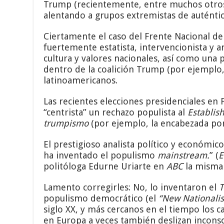
Trump (recientemente, entre muchos otros,
alentando a grupos extremistas de autént
Ciertamente el caso del Frente Nacional de 
fuertemente estatista, intervencionista y a
cultura y valores nacionales, así como una p
dentro de la coalición Trump (por ejemplo
latinoamericanos.
Las recientes elecciones presidenciales en
“centrista” un rechazo populista al
Establis
trumpismo
(por ejemplo, la encabezada po
El prestigioso analista político y económic
ha inventado el populismo
mainstream.
” (
E
politóloga Edurne Uriarte en
ABC
la misma
Lamento corregirles: No, lo inventaron el
T
populismo democrático (el
“New Nationali
siglo XX, y más cercanos en el tiempo los c
en Europa a veces también deslizan incons