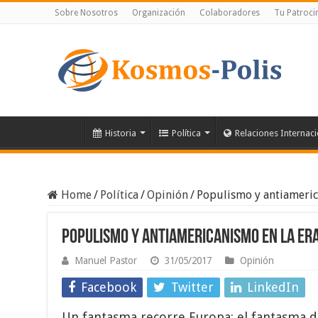
Sobre Nosotros
Organización
Colaboradores
Tu Patroci
Historia
Política
Relaciones Internac
Home
/
Política
/
Opinión
/
Populismo y antiameri
Populismo y antiamericanismo en la Er
Manuel Pastor
31/05/2017
Opinión
Facebook
Twitter
LinkedIn
Un fantasma recorre Europa: el fantasma de