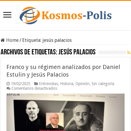
Home
/
Etiqueta:
jesús palacios
Archivos de etiquetas:
jesús palacios
Franco y su régimen analizados por Daniel
Estulin y Jesús Palacios
19/02/2025
Entrevistas
,
Historia
,
Opinión
,
Sin categoría
en
Comentarios desactivados
Franco
y
su
régimen
analizados
por
Daniel
Estulin
y