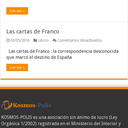
Franco,
una
Leer más »
biografía
personal
y
política
Las cartas de Franco
en
03/05/2016
Libros
Comentarios desactivados
Las
cartas
Las cartas de Franco : la correspondencia desconocida
de
que marcó el destino de España
Franco
Leer más »
KOSMOS-POLIS es una asociación sin ánimo de lucro (Ley
Orgánica 1/2002) registrada en el Ministerio del Interior y