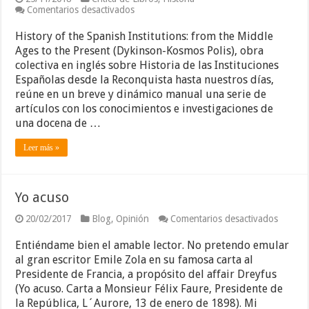
en
Comentarios desactivados
History
of
History of the Spanish Institutions: from the Middle
the
Ages to the Present (Dykinson-Kosmos Polis), obra
Spanish
colectiva en inglés sobre Historia de las Instituciones
Institutions:
from
Españolas desde la Reconquista hasta nuestros días,
the
reúne en un breve y dinámico manual una serie de
Middle
artículos con los conocimientos e investigaciones de
Ages
to
una docena de …
the
Present
Leer más »
Yo acuso
en
20/02/2017
Blog
,
Opinión
Comentarios desactivados
Yo
acuso
Entiéndame bien el amable lector. No pretendo emular
al gran escritor Emile Zola en su famosa carta al
Presidente de Francia, a propósito del affair Dreyfus
(Yo acuso. Carta a Monsieur Félix Faure, Presidente de
la República, L´Aurore, 13 de enero de 1898). Mi