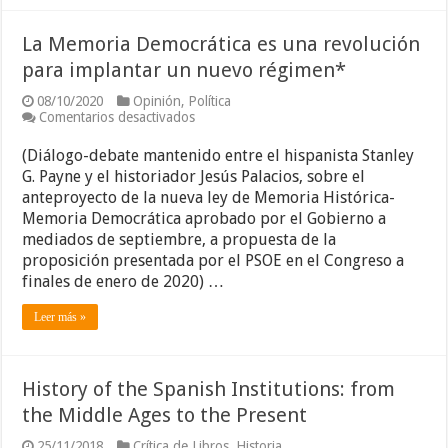
La Memoria Democrática es una revolución
para implantar un nuevo régimen*
08/10/2020
Opinión
,
Política
en
Comentarios desactivados
La
Memoria
(Diálogo-debate mantenido entre el hispanista Stanley
Democrática
G. Payne y el historiador Jesús Palacios, sobre el
es
anteproyecto de la nueva ley de Memoria Histórica-
una
revolución
Memoria Democrática aprobado por el Gobierno a
para
mediados de septiembre, a propuesta de la
implantar
proposición presentada por el PSOE en el Congreso a
un
nuevo
finales de enero de 2020) …
régimen*
Leer más »
History of the Spanish Institutions: from
the Middle Ages to the Present
25/11/2018
Crítica de Libros
,
Historia