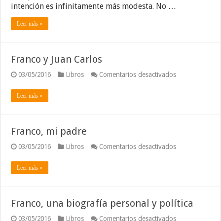
intención es infinitamente más modesta. No …
Leer más »
Franco y Juan Carlos
en
03/05/2016
Libros
Comentarios desactivados
Franco
y
Leer más »
Juan
Carlos
Franco, mi padre
en
03/05/2016
Libros
Comentarios desactivados
Franco,
mi
Leer más »
padre
Franco, una biografía personal y política
en
03/05/2016
Libros
Comentarios desactivados