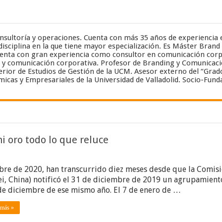
onsultoría y operaciones. Cuenta con más 35 años de experiencia
disciplina en la que tiene mayor especialización. Es Máster Brand
nta con gran experiencia como consultor en comunicación corpor
g y comunicación corporativa. Profesor de Branding y Comunicaci
erior de Estudios de Gestión de la UCM. Asesor externo del “Grad
icas y Empresariales de la Universidad de Valladolid. Socio-Fund
ni oro todo lo que reluce
en
No
bre de 2020, han transcurrido diez meses desde que la Comis
es
coronavirus
i, China) notificó el 31 de diciembre de 2019 un agrupamient
todo
 de diciembre de ese mismo año. El 7 de enero de …
lo
que
 más »
infecta,
ni