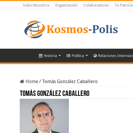
Sobre Nosotros
Organización
Colaboradores
Tu Patroci
Historia
Política
Relaciones Internac
Home
/
Tomás González Caballero
Tomás González Caballero