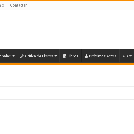
nio
Contactar
ionales
Crítica de Libros
Libros
Próximos Actos
Actu