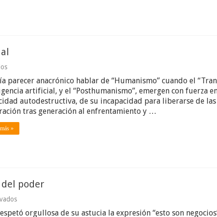
oro
todo
lo
que
reluce
al
en
dos
Humanismo,
ía parecer anacrónico hablar de “Humanismo” cuando el “Trans
polimatía
y
ligencia artificial, y el “Posthumanismo”, emergen con fuerza e
redención
cidad autodestructiva, de su incapacidad para liberarse de las
social
ración tras generación al enfrentamiento y …
 más »
 del poder
en
ivados
Del
petó orgullosa de su astucia la expresión “esto son negocios”
honor