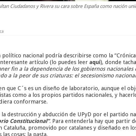
ltan Ciudadanos y Rivera su cara sobre España como nación uni
ica
olítico nacional podría describirse como la “Crónica d
interesante artículo (lo puedes leer
aquí
), donde tach
ner fin a la dependencia de los gobiernos nacionales 
ndo a la peor de sus criaturas: el secesionismo nacional
n que C´s es un diseño de laboratorio, aunque el obj
nistas como a los propios partidos nacionales, y hace
udiera conformarse.
la destrucción y abducción de UPyD por el partido nar
rio Constitucional”
. Para entenderla hay que partir d
en Cataluña, promovido por catalanes y diseñado en lo
las cosas: la pasta.