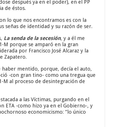
ndose después ya en el poder), en el PP
a de éstos.
 con lo que nos encontramos es con la
us señas de identidad y su razón de ser.
s,
La senda de la secesión
, y a él me
 11-M porque se amparó en la gran
iderada por Francisco José Alcaraz y la
de Zapatero.
e haber mentido, porque, decía el auto,
noció -con gran tino- como una tregua que
11-M al proceso de desintegración de
estacada a las Víctimas, purgando en el
on ETA -como hizo ya en el Gobierno-, y
n bochornoso economicismo: “lo único