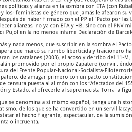
s políticas y alianza en la sombra con ETA (con Ruba
s -y los- feministas de género que jamás le afearon su
 después de haber firmado con el PP el “Pacto por las 
lecer alianzas, no ya con ETA y HB, sino con el PNV m
di Pujol en la no menos infame Declaración de Barcel
ás y nada menos, que suscribir en la sombra el Pacto
apera que marcó su rumbo liberticida y traicionero has
ran los catalanes (2003), el acoso y derribo del 11-M, 
catalán promovido por el propio Zapatero (convirtiénd
ura del Frente Popular-Nacional-Socialista-Filoterror
apatero, de amagar primero con un pacto constituciona
e censura puesta al alimón con los “Afectados del 155
 y Estado, al ofrecerle al supremacista Torra la figur
ue se denomina a sí mismo español, tenga una histor
ratismo, de los que se ha convertido en un servil lac
ar el hecho flagrante, espectacular, de la sumisión 
nta o incruenta.