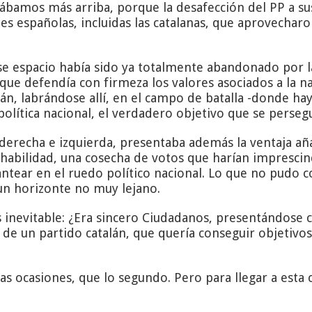
lábamos más arriba, porque la desafección del PP a su
nes españolas, incluidas las catalanas, que aprovecha
se espacio había sido ya totalmente abandonado por la
ue defendía con firmeza los valores asociados a la na
án, labrándose allí, en el campo de batalla -donde hay
 política nacional, el verdadero objetivo que se persegu
a derecha e izquierda, presentaba además la ventaja 
n habilidad, una cosecha de votos que harían imprescin
lantear en el ruedo político nacional. Lo que no pudo 
un horizonte no muy lejano.
inevitable: ¿Era sincero Ciudadanos, presentándose c
 de un partido catalán, que quería conseguir objetivos 
s ocasiones, que lo segundo. Pero para llegar a esta 