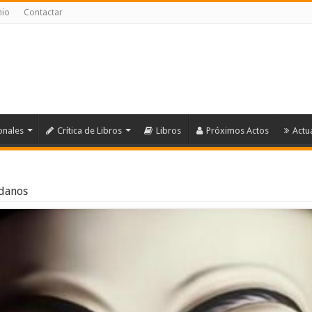
nio
Contactar
onales
Crítica de Libros
Libros
Próximos Actos
Actu
adanos