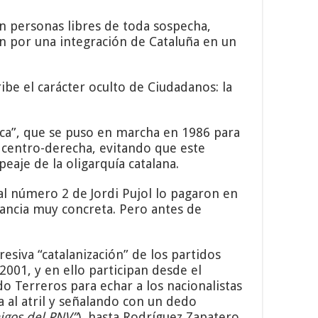
on personas libres de toda sospecha,
an por una integración de Cataluña en un
be el carácter oculto de Ciudadanos: la
oca”, que se puso en marcha en 1986 para
l centro-derecha, evitando que este
eaje de la oligarquía catalana.
 al número 2 de Jordi Pujol lo pagaron en
tancia muy concreta. Pero antes de
esiva “catalanización” de los partidos
 2001, y en ello participan desde el
 Terreros para echar a los nacionalistas
 al atril y señalando con un dedo
igos del PNV”
), hasta Rodríguez Zapatero,