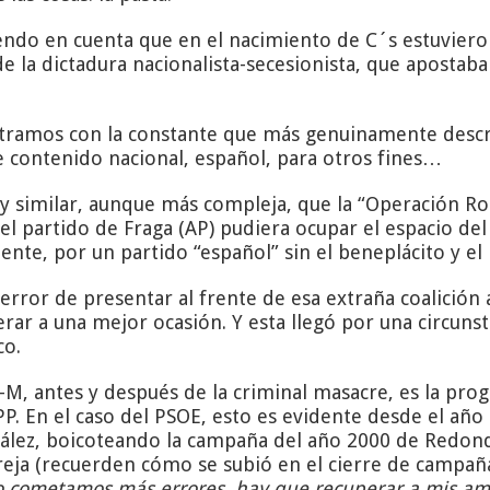
niendo en cuenta que en el nacimiento de C´s estuvier
de la dictadura nacionalista-secesionista, que apostab
ontramos con la constante que más genuinamente descri
e contenido nacional, español, para otros fines…
uy similar, aunque más compleja, que la “Operación R
el partido de Fraga (AP) pudiera ocupar el espacio de
nte, por un partido “español” sin el beneplácito y el p
error de presentar al frente de esa extraña coalición
erar a una mejor ocasión. Y esta llegó por una circuns
co.
-M, antes y después de la criminal masacre, es la progr
 PP. En el caso del PSOE, esto es evidente desde el año
ález, boicoteando la campaña del año 2000 de Redondo
eja (recuerden cómo se subió en el cierre de campaña
no cometamos más errores, hay que recuperar a mis am