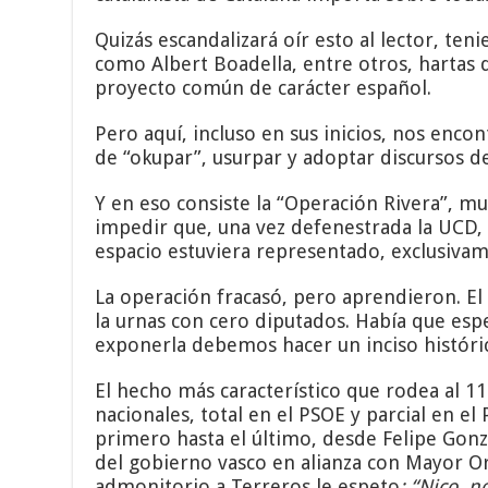
Quizás escandalizará oír esto al lector, te
como Albert Boadella, entre otros, hartas 
proyecto común de carácter español.
Pero aquí, incluso en sus inicios, nos enc
de “okupar”, usurpar y adoptar discursos d
Y en eso consiste la “Operación Rivera”, m
impedir que, una vez defenestrada la UCD, 
espacio estuviera representado, exclusivame
La operación fracasó, pero aprendieron. El 
la urnas con cero diputados. Había que esp
exponerla debemos hacer un inciso históri
El hecho más característico que rodea al 11
nacionales, total en el PSOE y parcial en el
primero hasta el último, desde Felipe Gonz
del gobierno vasco en alianza con Mayor Or
admonitorio a Terreros le espeto
: “Nico, 