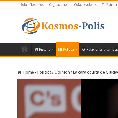
Sobre Nosotros
Organización
Colaboradores
Tu Patroci
Historia
Política
Relaciones Internaci
Home
/
Política
/
Opinión
/
La cara oculta de Ciud