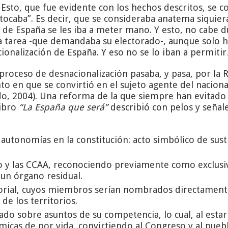
 Esto, que fue evidente con los hechos descritos, se c
 tocaba”. Es decir, que se consideraba anatema siquiera
ca de España se les iba a meter mano. Y esto, no cabe 
 tarea -que demandaba su electorado-, aunque solo hub
ionalización de España. Y eso no se lo iban a permiti
 proceso de desnacionalización pasaba, y pasa, por la 
 en que se convirtió en el sujeto agente del nacional
o, 2004). Una reforma de la que siempre han evitado 
libro
“La España que será”
describió con pelos y señales
autonomías en la constitución: acto simbólico de susti
o y las CCAA, reconociendo previamente como exclusiva
 un órgano residual.
torial, cuyos miembros serían nombrados directament
de los territorios.
ado sobre asuntos de su competencia, lo cual, al esta
nómicas de por vida, convirtiendo al Congreso y al pu