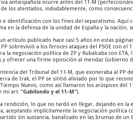
eriva antiespañola ocurre antes del 11-M (perfeccioná
 de los atentados, indudablemente, como consecuenci
 e identificación con los fines del separatismo. Aquí
a en la defensa de la unidad de España y la nación, s
un artículo publicado hace casi 5 años en estas página
 PP sobrevivió a los feroces ataques del PSOE con el
a la negociación política de ZP y Rubalcaba con ETA, l
as y ofrecer una firme oposición al mendaz Gobierno 
ntencia del Tribunal del 11-M, que exoneraba al PP d
rra de Irak, el PP se sintió aliviado por lo que reco
l Tiempo Nuevo, como así llamaron los arúspices del 
 mi art.
“Gabilondo y el 11-M”
).
sa rendición, lo que no tardó en llegar, dejando en la 
ta, aceptando implícitamente la negociación política c
 partido sin sustancia, banalizado en las brumas de u