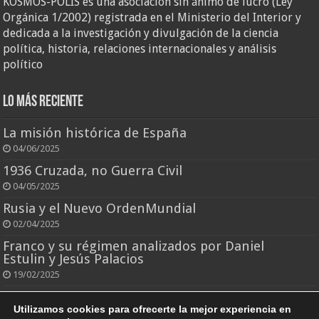
KOSMOS-POLIS es una asociación sin ánimo de lucro (Ley
Orgánica 1/2002) registrada en el Ministerio del Interior y
dedicada a la investigación y divulgación de la ciencia
política, historia, relaciones internacionales y análisis
político
Lo más reciente
La misión histórica de España
04/06/2025
1936 Cruzada, no Guerra Civil
04/05/2025
Rusia y el Nuevo OrdenMundial
02/04/2025
Franco y su régimen analizados por Daniel
Estulin y Jesús Palacios
19/02/2025
El rey que todo lo perdió
Utilizamos cookies para ofrecerte la mejor experiencia en
25/10/2024