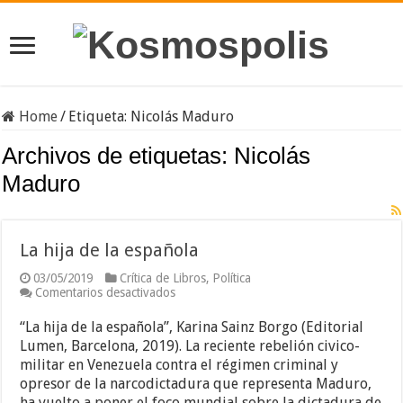
Home
/
Etiqueta:
Nicolás Maduro
Archivos de etiquetas:
Nicolás
Maduro
La hija de la española
03/05/2019
Crítica de Libros
,
Política
en
Comentarios desactivados
La
hija
“La hija de la española”, Karina Sainz Borgo (Editorial
de
Lumen, Barcelona, 2019). La reciente rebelión civico-
la
militar en Venezuela contra el régimen criminal y
española
opresor de la narcodictadura que representa Maduro,
ha vuelto a poner el foco mundial sobre la dictadura de