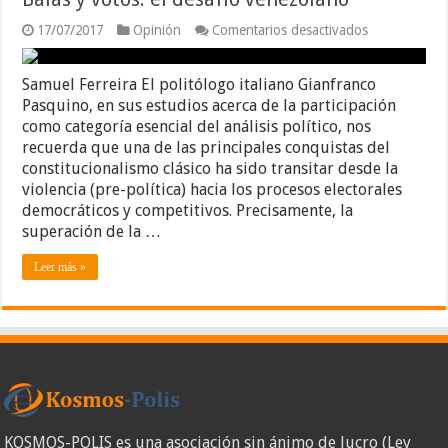
en
17/07/2017
Opinión
Comentarios desactivados
Balas
y
votos:
Samuel Ferreira El politólogo italiano Gianfranco
el
Pasquino, en sus estudios acerca de la participación
desafío
como categoría esencial del análisis político, nos
venezolano
recuerda que una de las principales conquistas del
constitucionalismo clásico ha sido transitar desde la
violencia (pre-política) hacia los procesos electorales
democráticos y competitivos. Precisamente, la
superación de la …
Leer más »
KOSMOS-POLIS es una asociación sin ánimo de lucro (Ley