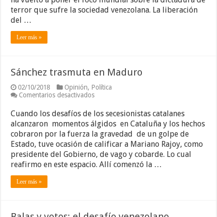
terror que sufre la sociedad venezolana. La liberación
del …
Leer más »
Sánchez trasmuta en Maduro
02/10/2018
Opinión
,
Política
en
Comentarios desactivados
Sánchez
trasmuta
Cuando los desafíos de los secesionistas catalanes
en
alcanzaron momentos álgidos en Cataluña y los hechos
Maduro
cobraron por la fuerza la gravedad de un golpe de
Estado, tuve ocasión de calificar a Mariano Rajoy, como
presidente del Gobierno, de vago y cobarde. Lo cual
reafirmo en este espacio. Allí comenzó la …
Leer más »
Balas y votos: el desafío venezolano