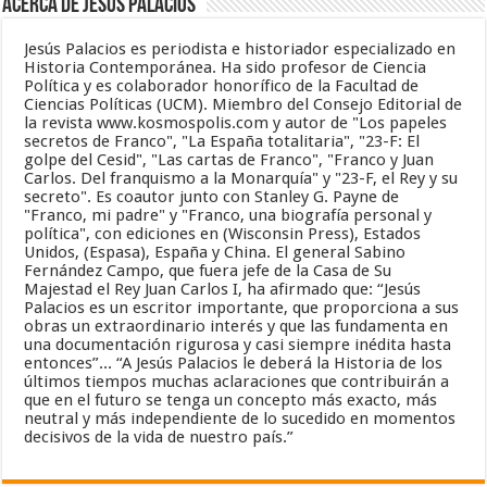
Acerca de Jesús Palacios
Jesús Palacios es periodista e historiador especializado en
Historia Contemporánea. Ha sido profesor de Ciencia
Política y es colaborador honorífico de la Facultad de
Ciencias Políticas (UCM). Miembro del Consejo Editorial de
la revista www.kosmospolis.com y autor de "Los papeles
secretos de Franco", "La España totalitaria", "23-F: El
golpe del Cesid", "Las cartas de Franco", "Franco y Juan
Carlos. Del franquismo a la Monarquía" y "23-F, el Rey y su
secreto". Es coautor junto con Stanley G. Payne de
"Franco, mi padre" y "Franco, una biografía personal y
política", con ediciones en (Wisconsin Press), Estados
Unidos, (Espasa), España y China. El general Sabino
Fernández Campo, que fuera jefe de la Casa de Su
Majestad el Rey Juan Carlos I, ha afirmado que: “Jesús
Palacios es un escritor importante, que proporciona a sus
obras un extraordinario interés y que las fundamenta en
una documentación rigurosa y casi siempre inédita hasta
entonces”... “A Jesús Palacios le deberá la Historia de los
últimos tiempos muchas aclaraciones que contribuirán a
que en el futuro se tenga un concepto más exacto, más
neutral y más independiente de lo sucedido en momentos
decisivos de la vida de nuestro país.”