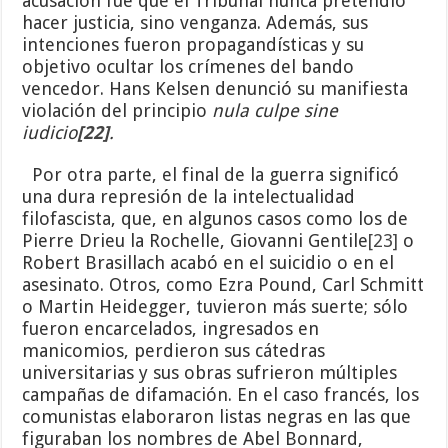
acusación fue que el Tribunal nunca pretendió
hacer justicia, sino venganza. Además, sus
intenciones fueron propagandísticas y su
objetivo ocultar los crímenes del bando
vencedor. Hans Kelsen denunció su manifiesta
violación del principio
nula culpe sine
iudicio
[22]
.
Por otra parte, el final de la guerra significó
una dura represión de la intelectualidad
filofascista, que, en algunos casos como los de
Pierre Drieu la Rochelle, Giovanni Gentile
[23]
o
Robert Brasillach acabó en el suicidio o en el
asesinato. Otros, como Ezra Pound, Carl Schmitt
o Martin Heidegger, tuvieron más suerte; sólo
fueron encarcelados, ingresados en
manicomios, perdieron sus cátedras
universitarias y sus obras sufrieron múltiples
campañas de difamación. En el caso francés, los
comunistas elaboraron listas negras en las que
figuraban los nombres de Abel Bonnard,