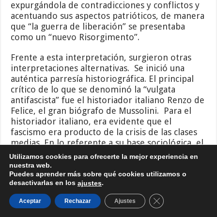
expurgándola de contradicciones y conflictos y
acentuando sus aspectos patrióticos, de manera
que “la guerra de liberación” se presentaba
como un “nuevo Risorgimento”.
Frente a esta interpretación, surgieron otras
interpretaciones alternativas. Se inició una
auténtica parresía historiográfica. El principal
crítico de lo que se denominó la “vulgata
antifascista” fue el historiador italiano Renzo de
Felice, el gran biógrafo de Mussolini. Para el
historiador italiano, era evidente que el
fascismo era producto de la crisis de las clases
medias. En lo referente a su base sociológica, el
fascismo tuvo enemigos y partidarios en todas
Utilizamos cookies para ofrecerte la mejor experiencia en
las clases sociales. Sin embargo, sus más
nuestra web.
ardientes defensores se reclutaron en “la
Puedes aprender más sobre qué cookies utilizamos o
desactivarlas en los
.
ajustes
pequeña burguesía”, en “las clases medias”. Y es
que, después de la Gran Guerra, estos sectores
Cerrar el banner d
Aceptar
Rechazar
Ajustes
sociales se enfrentaron a un período de “grave