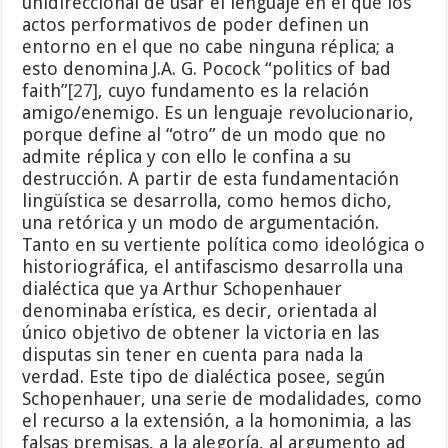
unidireccional de usar el lenguaje en el que los
actos performativos de poder definen un
entorno en el que no cabe ninguna réplica; a
esto denomina J.A. G. Pocock “politics of bad
faith”
[27]
, cuyo fundamento es la relación
amigo/enemigo. Es un lenguaje revolucionario,
porque define al “otro” de un modo que no
admite réplica y con ello le confina a su
destrucción. A partir de esta fundamentación
lingüística se desarrolla, como hemos dicho,
una retórica y un modo de argumentación.
Tanto en su vertiente política como ideológica o
historiográfica, el antifascismo desarrolla una
dialéctica que ya Arthur Schopenhauer
denominaba erística, es decir, orientada al
único objetivo de obtener la victoria en las
disputas sin tener en cuenta para nada la
verdad. Este tipo de dialéctica posee, según
Schopenhauer, una serie de modalidades, como
el recurso a la extensión, a la homonimia, a las
falsas premisas, a la alegoría, al argumento ad