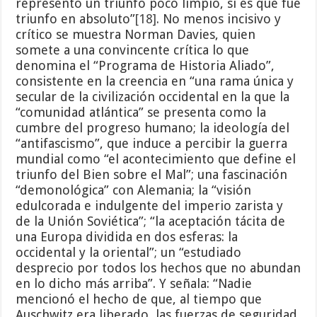
representó un triunfo poco limpio, si es que fue
triunfo en absoluto”
[18]
. No menos incisivo y
crítico se muestra Norman Davies, quien
somete a una convincente crítica lo que
denomina el “Programa de Historia Aliado”,
consistente en la creencia en “una rama única y
secular de la civilización occidental en la que la
“comunidad atlántica” se presenta como la
cumbre del progreso humano; la ideología del
“antifascismo”, que induce a percibir la guerra
mundial como “el acontecimiento que define el
triunfo del Bien sobre el Mal”; una fascinación
“demonológica” con Alemania; la “visión
edulcorada e indulgente del imperio zarista y
de la Unión Soviética”; “la aceptación tácita de
una Europa dividida en dos esferas: la
occidental y la oriental”; un “estudiado
desprecio por todos los hechos que no abundan
en lo dicho más arriba”. Y señala: “Nadie
mencionó el hecho de que, al tiempo que
Auschwitz era liberado, las fuerzas de seguridad