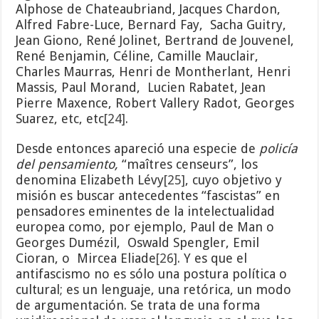
Alphose de Chateaubriand, Jacques Chardon,
Alfred Fabre-Luce, Bernard Fay, Sacha Guitry,
Jean Giono, René Jolinet, Bertrand de Jouvenel,
René Benjamin, Céline, Camille Mauclair,
Charles Maurras, Henri de Montherlant, Henri
Massis, Paul Morand, Lucien Rabatet, Jean
Pierre Maxence, Robert Vallery Radot, Georges
Suarez, etc, etc
[24]
.
Desde entonces apareció una especie de
policía
del pensamiento,
“maîtres censeurs”, los
denomina Elizabeth Lévy
[25]
, cuyo objetivo y
misión es buscar antecedentes “fascistas” en
pensadores eminentes de la intelectualidad
europea como, por ejemplo, Paul de Man o
Georges Dumézil, Oswald Spengler, Emil
Cioran, o Mircea Eliade
[26]
. Y es que el
antifascismo no es sólo una postura política o
cultural; es un lenguaje, una retórica, un modo
de argumentación. Se trata de una forma