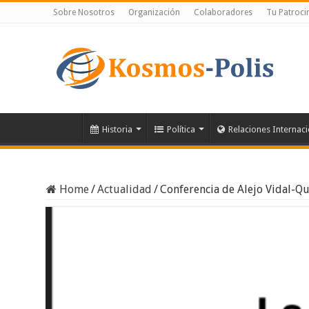
Sobre Nosotros
Organización
Colaboradores
Tu Patroci
Historia
Política
Relaciones Internac
Home
/
Actualidad
/
Conferencia de Alejo Vidal-Q