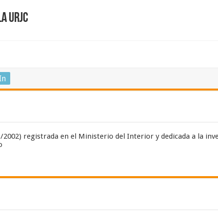
la URJC
s
In
002) registrada en el Ministerio del Interior y dedicada a la inves
o