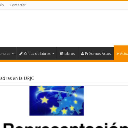
nio
Contactar
ionales
Crítica de Libros
Libros
Próximos Actos
Actu
uadras en la URJC