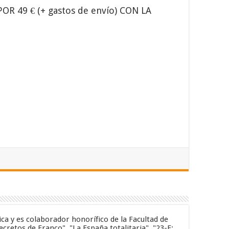
R 49 € (+ gastos de envío) CON LA
ica y es colaborador honorífico de la Facultad de
cretos de Franco", "La España totalitaria", "23-F: