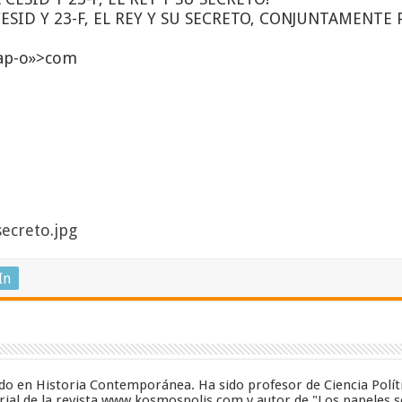
ESID Y 23-F, EL REY Y SU SECRETO, CONJUNTAMENTE PO
eap-o»>com
ecreto.jpg
In
zado en Historia Contemporánea. Ha sido profesor de Ciencia Polít
ial de la revista www.kosmospolis.com y autor de "Los papeles se