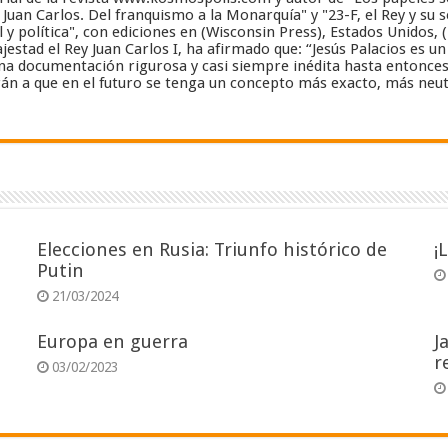
y Juan Carlos. Del franquismo a la Monarquía" y "23-F, el Rey y su 
 y política", con ediciones en (Wisconsin Press), Estados Unidos, 
estad el Rey Juan Carlos I, ha afirmado que: “Jesús Palacios es 
a documentación rigurosa y casi siempre inédita hasta entonces”..
án a que en el futuro se tenga un concepto más exacto, más neut
Elecciones en Rusia: Triunfo histórico de
¡
Putin
21/03/2024
Europa en guerra
J
r
03/02/2023