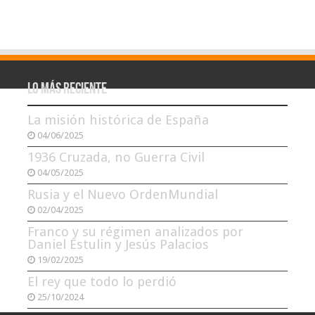
Lo más reciente
La misión histórica de España
04/06/2025
1936 Cruzada, no Guerra Civil
04/05/2025
Rusia y el Nuevo OrdenMundial
02/04/2025
Franco y su régimen analizados por
Daniel Estulin y Jesús Palacios
19/02/2025
El rey que todo lo perdió
25/10/2024