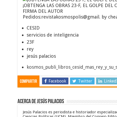
¡OBTENGA LAS OBRAS 23-F, EL GOLPE DEL C
FIRMA DEL AUTOR
Pedidos:revistakosmospolis@gmail. by ch
CESID
servicios de inteligencia
23F
rey
jesús palacios
kosmos_publi_libros_cesid_mas_rey_y_su_s
Facebook
Twitter
Linked
Compartir
Acerca de Jesús Palacios
Jesús Palacios es periodista e historiador especiali
Ciencias Políticas (UCM). Miembro del Consejo Editor