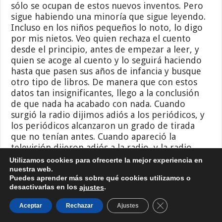
sólo se ocupan de estos nuevos inventos. Pero
sigue habiendo una minoría que sigue leyendo.
Incluso en los niños pequeños lo noto, lo digo
por mis nietos. Veo quien rechaza el cuento
desde el principio, antes de empezar a leer, y
quien se acoge al cuento y lo seguirá haciendo
hasta que pasen sus años de infancia y busque
otro tipo de libros. De manera que con estos
datos tan insignificantes, llego a la conclusión
de que nada ha acabado con nada. Cuando
surgió la radio dijimos adiós a los periódicos, y
los periódicos alcanzaron un grado de tirada
que no tenían antes. Cuando apareció la
televisión dijeron adiós a la radio, y la radio
sigue oyéndose y apreciándose por mucha
Utilizamos cookies para ofrecerte la mejor experiencia en
gente. Nada termina con nada. Si el nuevo
nuestra web.
Puedes aprender más sobre qué cookies utilizamos o
invento, por ejemplo la televisión, se
desactivarlas en los
.
ajustes
preocupase de darnos programas menos
idiotas de los que nos está dando, se
Cerrar el banner d
Aceptar
Rechazar
Ajustes
fomentaría el interés por la cultura, por lo