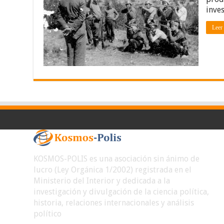
inve
Leer
KOSMOS-POLIS es una asociación sin ánimo de
lucro (Ley Orgánica 1/2002) registrada en el
Ministerio del Interior y dedicada a la
investigación y divulgación de la ciencia política,
historia, relaciones internacionales y análisis
político