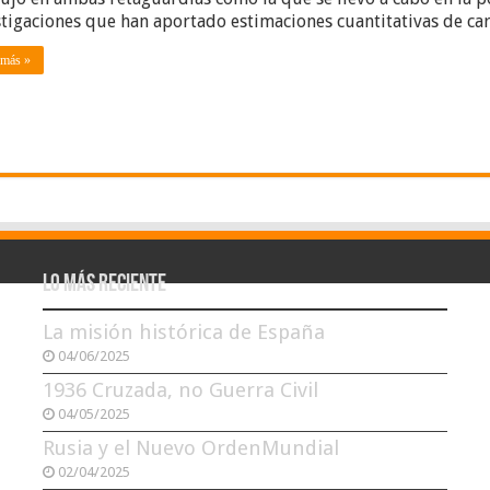
stigaciones que han aportado estimaciones cuantitativas de ca
 más »
Lo más reciente
La misión histórica de España
04/06/2025
1936 Cruzada, no Guerra Civil
04/05/2025
Rusia y el Nuevo OrdenMundial
02/04/2025