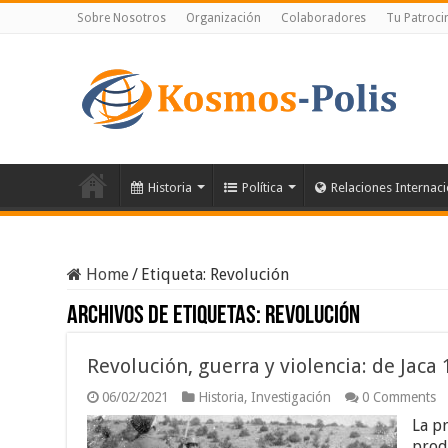
Sobre Nosotros
Organización
Colaboradores
Tu Patroci
Historia
Política
Relaciones Internac
Home
/
Etiqueta:
Revolución
Archivos de etiquetas:
Revolución
Revolución, guerra y violencia: de Jaca
06/02/2021
Historia
,
Investigación
0 Comments
La pr
prod