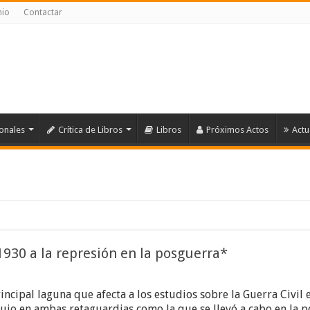
nio
Contactar
ionales
Crítica de Libros
Libros
Próximos Actos
Actu
 1930 a la represión en la posguerra*
incipal laguna que afecta a los estudios sobre la Guerra Civil e
ujo en ambas retaguardias como la que se llevó a cabo en la p