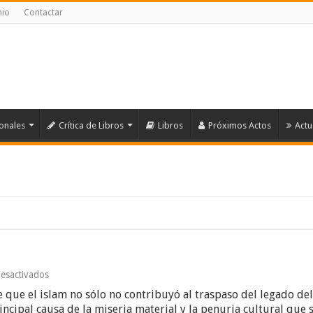
nio
Contactar
ionales
Crítica de Libros
Libros
Próximos Actos
Actu
en
esactivados
¡Fueron
de que el islam no sólo no contribuyó al traspaso del legado de
los
moros,
incipal causa de la miseria material y la penuria cultural que