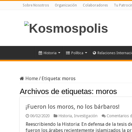
Sobre Nosotros
Organización
Colaboradores
Tu Patroci
Historia
Política
Relaciones Internac
Home
/
Etiqueta:
moros
Archivos de etiquetas:
moros
¡Fueron los moros, no los bárbaros!
06/02/2020
Historia
,
Investigación
Comentarios d
Reescribiendo la Historia: En defensa de la tesis 
fueron los árabes recientemente islamizados la pr