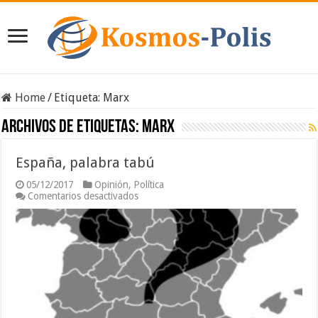
Home
/
Etiqueta:
Marx
Archivos de etiquetas:
Marx
España, palabra tabú
05/12/2017
Opinión
,
Política
en
Comentarios desactivados
España,
palabra
tabú