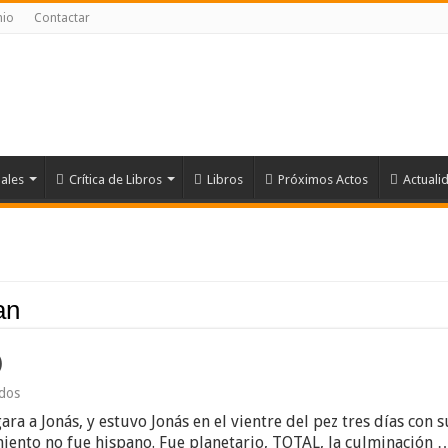
nio
Contactar
nales
Crítica de Libros
Libros
Próximos Actos
Actuali
an
)
en
ados
LEVIATHANDEMIA-
ara a Jonás, y estuvo Jonás en el vientre del pez tres días con 
El
virus
iento no fue hispano. Fue planetario, TOTAL, la culminación 