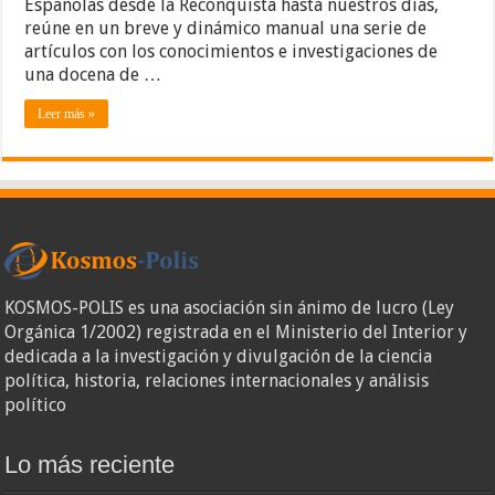
Españolas desde la Reconquista hasta nuestros días,
the
reúne en un breve y dinámico manual una serie de
Middle
artículos con los conocimientos e investigaciones de
Ages
to
una docena de …
the
Present
Leer más »
KOSMOS-POLIS es una asociación sin ánimo de lucro (Ley
Orgánica 1/2002) registrada en el Ministerio del Interior y
dedicada a la investigación y divulgación de la ciencia
política, historia, relaciones internacionales y análisis
político
Lo más reciente