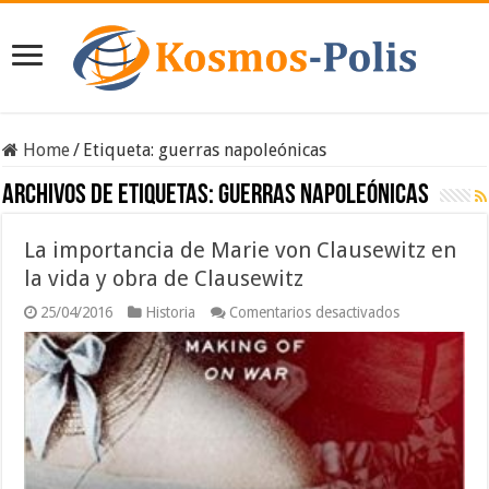
Home
/
Etiqueta:
guerras napoleónicas
Archivos de etiquetas:
guerras napoleónicas
La importancia de Marie von Clausewitz en
la vida y obra de Clausewitz
en
25/04/2016
Historia
Comentarios desactivados
La
importancia
de
Marie
von
Clausewitz
en
la
vida
y