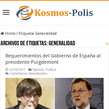
Home
/
Etiqueta:
Generalidad
Archivos de etiquetas:
Generalidad
Requerimientos del Gobierno de España al
presidente Puigdemont
12/10/2017
Opinión
,
Política
en
Comentarios desactivados
Requerimientos
del
Gobierno
de
España
al
presidente
Puigdemont