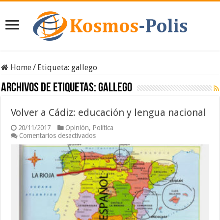
Home
/
Etiqueta:
gallego
Archivos de etiquetas:
gallego
Volver a Cádiz: educación y lengua nacional
20/11/2017
Opinión
,
Política
en
Comentarios desactivados
Volver
a
Cádiz:
educación
y
lengua
nacional