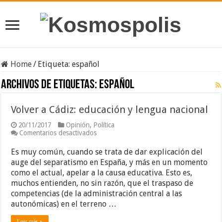
Home
/
Etiqueta:
español
Archivos de etiquetas:
español
Volver a Cádiz: educación y lengua nacional
20/11/2017
Opinión
,
Política
en
Comentarios desactivados
Volver
a
Es muy común, cuando se trata de dar explicación del
Cádiz:
auge del separatismo en España, y más en un momento
educación
como el actual, apelar a la causa educativa. Esto es,
y
lengua
muchos entienden, no sin razón, que el traspaso de
nacional
competencias (de la administración central a las
autonómicas) en el terreno …
Leer más »