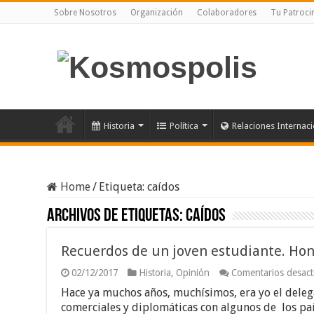
Sobre Nosotros
Organización
Colaboradores
Tu Patroci
Historia
Política
Relaciones Internac
Home
/
Etiqueta:
caídos
Archivos de etiquetas:
caídos
Recuerdos de un joven estudiante. Honor
02/12/2017
Historia
,
Opinión
Comentarios desact
Hace ya muchos años, muchísimos, era yo el deleg
comerciales y diplomáticas con algunos de los paí