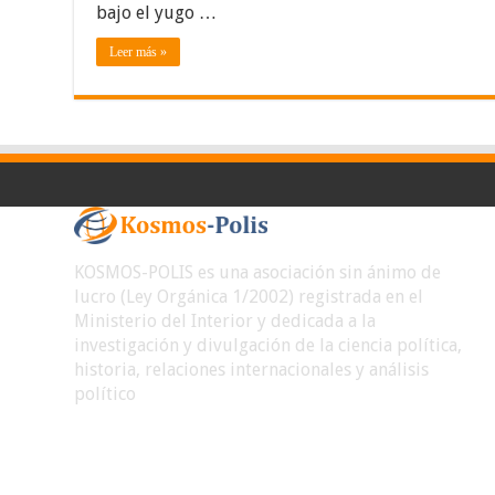
bajo el yugo …
Leer más »
KOSMOS-POLIS es una asociación sin ánimo de
lucro (Ley Orgánica 1/2002) registrada en el
Ministerio del Interior y dedicada a la
investigación y divulgación de la ciencia política,
historia, relaciones internacionales y análisis
político