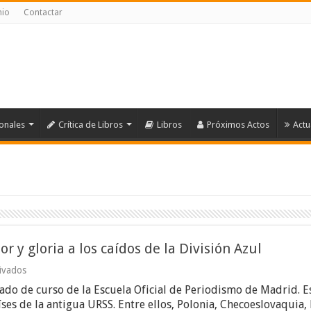
nio
Contactar
ionales
Crítica de Libros
Libros
Próximos Actos
Actu
 y gloria a los caídos de la División Azul
en
ivados
Recuerdos
ado de curso de la Escuela Oficial de Periodismo de Madrid. 
de
un
ses de la antigua URSS. Entre ellos, Polonia, Checoeslovaquia,