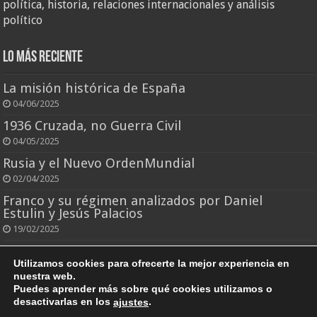
política, historia, relaciones internacionales y análisis
político
Lo más reciente
La misión histórica de España
04/06/2025
1936 Cruzada, no Guerra Civil
04/05/2025
Rusia y el Nuevo OrdenMundial
02/04/2025
Franco y su régimen analizados por Daniel
Estulin y Jesús Palacios
19/02/2025
El rey que todo lo perdió
Utilizamos cookies para ofrecerte la mejor experiencia en
25/10/2024
nuestra web.
Puedes aprender más sobre qué cookies utilizamos o
desactivarlas en los
.
ajustes