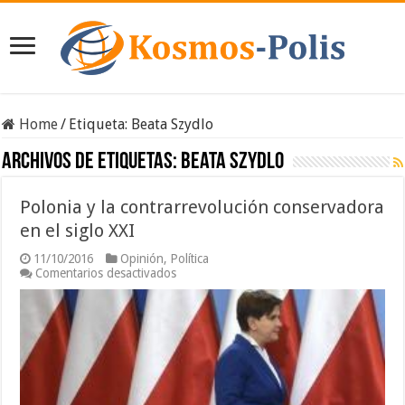
Home
/
Etiqueta:
Beata Szydlo
Archivos de etiquetas:
Beata Szydlo
Polonia y la contrarrevolución conservadora
en el siglo XXI
11/10/2016
Opinión
,
Política
en
Comentarios desactivados
Polonia
y
la
contrarrevolución
conservadora
en
el
siglo
XXI