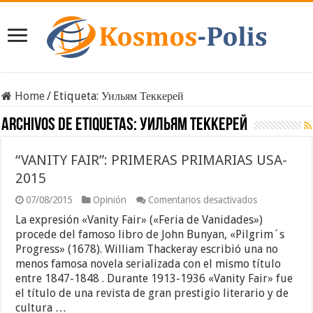
Home
/
Etiqueta:
Уильям Теккерей
Archivos de etiquetas:
Уильям Теккерей
“VANITY FAIR”: PRIMERAS PRIMARIAS USA-
2015
en
07/08/2015
Opinión
Comentarios desactivados
“VANITY
La expresión «Vanity Fair» («Feria de Vanidades»)
FAIR”:
PRIMERAS
procede del famoso libro de John Bunyan, «Pilgrim´s
PRIMARIAS
Progress» (1678). William Thackeray escribió una no
USA-
menos famosa novela serializada con el mismo título
2015
entre 1847-1848 . Durante 1913-1936 «Vanity Fair» fue
el título de una revista de gran prestigio literario y de
cultura …