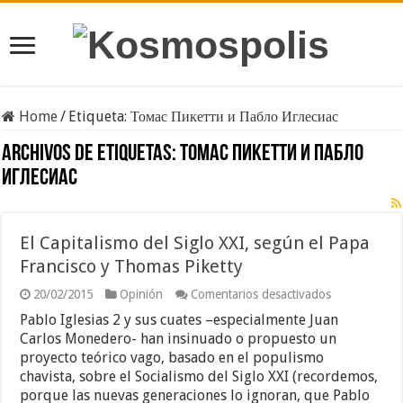
Home
/
Etiqueta:
Томас Пикетти и Пабло Иглесиас
Archivos de etiquetas:
Томас Пикетти и Пабло
Иглесиас
El Capitalismo del Siglo XXI, según el Papa
Francisco y Thomas Piketty
en
20/02/2015
Opinión
Comentarios desactivados
El
Pablo Iglesias 2 y sus cuates –especialmente Juan
Capitalismo
del
Carlos Monedero- han insinuado o propuesto un
Siglo
proyecto teórico vago, basado en el populismo
XXI,
chavista, sobre el Socialismo del Siglo XXI (recordemos,
según
porque las nuevas generaciones lo ignoran, que Pablo
el