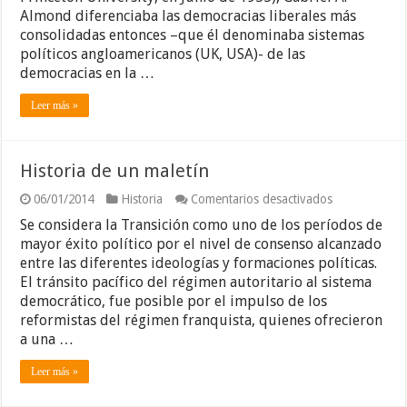
sindicalismo
Almond diferenciaba las democracias liberales más
español
consolidadas entonces –que él denominaba sistemas
políticos angloamericanos (UK, USA)- de las
democracias en la …
Leer más »
Historia de un maletín
en
06/01/2014
Historia
Comentarios desactivados
Historia
Se considera la Transición como uno de los períodos de
de
un
mayor éxito político por el nivel de consenso alcanzado
maletín
entre las diferentes ideologías y formaciones políticas.
El tránsito pacífico del régimen autoritario al sistema
democrático, fue posible por el impulso de los
reformistas del régimen franquista, quienes ofrecieron
a una …
Leer más »