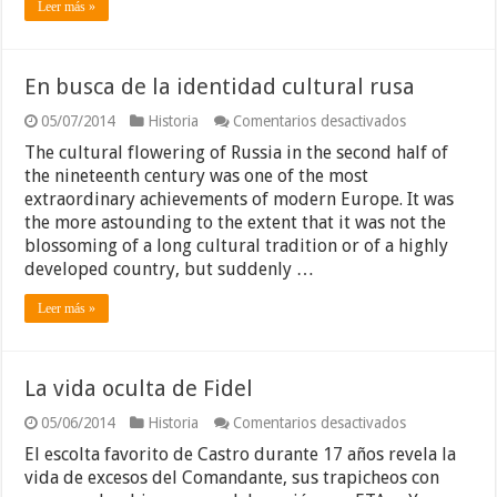
Leer más »
En busca de la identidad cultural rusa
en
05/07/2014
Historia
Comentarios desactivados
En
The cultural flowering of Russia in the second half of
busca
de
the nineteenth century was one of the most
la
extraordinary achievements of modern Europe. It was
identidad
the more astounding to the extent that it was not the
cultural
blossoming of a long cultural tradition or of a highly
rusa
developed country, but suddenly …
Leer más »
La vida oculta de Fidel
en
05/06/2014
Historia
Comentarios desactivados
La
El escolta favorito de Castro durante 17 años revela la
vida
oculta
vida de excesos del Comandante, sus trapicheos con
de