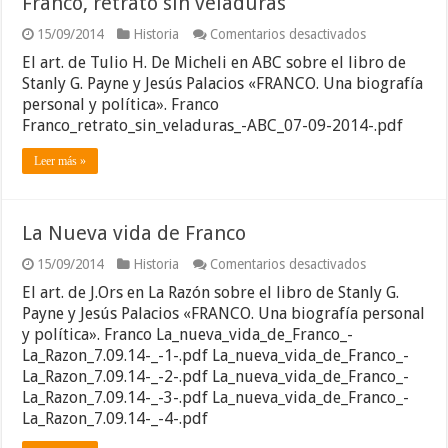
Franco, retrato sin veladuras
en
15/09/2014
Historia
Comentarios desactivados
Franco,
El art. de Tulio H. De Micheli en ABC sobre el libro de
retrato
sin
Stanly G. Payne y Jesús Palacios «FRANCO. Una biografía
veladuras
personal y política». Franco
Franco_retrato_sin_veladuras_-ABC_07-09-2014-.pdf
Leer más »
La Nueva vida de Franco
en
15/09/2014
Historia
Comentarios desactivados
La
El art. de J.Ors en La Razón sobre el libro de Stanly G.
Nueva
vida
Payne y Jesús Palacios «FRANCO. Una biografía personal
de
y política». Franco La_nueva_vida_de_Franco_-
Franco
La_Razon_7.09.14-_-1-.pdf La_nueva_vida_de_Franco_-
La_Razon_7.09.14-_-2-.pdf La_nueva_vida_de_Franco_-
La_Razon_7.09.14-_-3-.pdf La_nueva_vida_de_Franco_-
La_Razon_7.09.14-_-4-.pdf