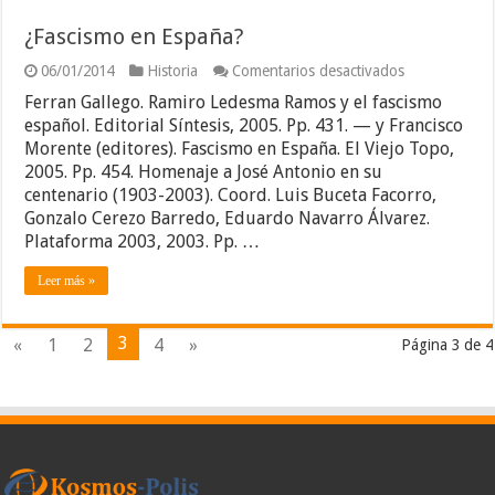
¿Fascismo en España?
en
06/01/2014
Historia
Comentarios desactivados
¿Fascismo
Ferran Gallego. Ramiro Ledesma Ramos y el fascismo
en
España?
español. Editorial Síntesis, 2005. Pp. 431. — y Francisco
Morente (editores). Fascismo en España. El Viejo Topo,
2005. Pp. 454. Homenaje a José Antonio en su
centenario (1903-2003). Coord. Luis Buceta Facorro,
Gonzalo Cerezo Barredo, Eduardo Navarro Álvarez.
Plataforma 2003, 2003. Pp. …
Leer más »
3
«
1
2
4
»
Página 3 de 4