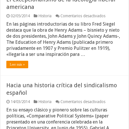
americana
en
02/05/2014
Historia
Comentarios desactivados
El
En las páginas introductorias de su libro Fred Siegel
excepcionali
de
destaca que la obra de Henry Adams – bisnieto y nieto
la
de dos presidentes, John Adams y John Quincy Adams-,
ideología
The Education of Henry Adams (publicada primero
liberal
privadamente en 1907 y Premio Pulitzer en 1919),
americana
«llegaría a ser una inspiración para …
Leer más »
Hacia una historia crítica del sindicalismo
español
en
14/03/2014
Historia
Comentarios desactivados
Hacia
En su ensayo clásico y pionero sobre las culturas
una
historia
políticas, «Comparative Political Systems» (paper
crítica
presentado en una conferencia celebrada en la
del
Princeton University, en Junio de 1955), Gabriel A.