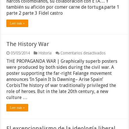
narcos colombianos, su colaboración con ETA… Y
Fidel
también su afición por comer carne de tortuga.parte 1
parte 2 parte 3 Fidel castro
Leer más »
The History War
en
05/05/2014
Historia
Comentarios desactivados
The
THE PROPAGANDA WAR | Graphically superb posters
History
War
were produced by both sides during the civil war. A
poster supporting the far-right Falange movement
announces ‘In Spain It Is Dawning– Arise Spain’
CorbisThe history of war traditionally privileged the
role of heroes. But in the late 20th century, a new
culture …
Leer más »
El excepcionalismo de la ideología liberal