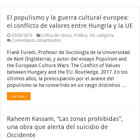
El populismo y la guerra cultural europea:
el conflicto de valores entre Hungría y la UE
05/03/2019
Crítica de Libros
,
Política
,
Sin categoría
en
Comentarios desactivados
El
populismo
Frank Furedi, Profesor de Sociología de la Universidad
y
de Kent (Inglaterra), y autor del ensayo Populism and
la
the European Culture Wars: The Conflict of Values
guerra
cultural
between Hungary and the EU. Routledge, 2017. En los
europea:
últimos años, la preocupación por el avance del
el
populismo se ha convertido en un rasgo distintivo …
conflicto
de
valores
Leer más »
entre
Hungría
y
la
Raheem Kassam, “Las zonas prohibidas”,
UE
una obra que alerta del suicidio de
Occidente