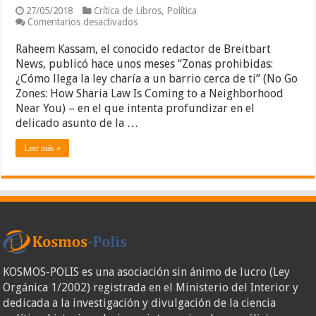
27/05/2018
Crítica de Libros
,
Política
en
Comentarios desactivados
Raheem
Kassam,
Raheem Kassam, el conocido redactor de Breitbart
“Las
News, publicó hace unos meses “Zonas prohibidas:
zonas
¿Cómo llega la ley charía a un barrio cerca de ti” (No Go
prohibidas”,
una
Zones: How Sharia Law Is Coming to a Neighborhood
obra
Near You) – en el que intenta profundizar en el
que
delicado asunto de la …
alerta
del
suicidio
Leer más »
de
Occidente
KOSMOS-POLIS es una asociación sin ánimo de lucro (Ley
Orgánica 1/2002) registrada en el Ministerio del Interior y
dedicada a la investigación y divulgación de la ciencia