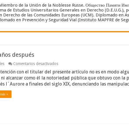
. Miembro de la Unión de la Noblesse Russe. Общество Памяти Им
ma de Estudios Universitarios Generales en Derecho (D.E.U.G.), p
n Derecho de las Comunidades Europeas (UCM). Diplomado en As
lomado en Prevención y Seguridad Vial (Instituto MAPFRE de Segur
 años después
en
les
Comentarios desactivados
¡YO
ntención con el titular del presente artículo no es en modo al
ACUSO!
El
, ni alcanzar como él la notoriedad pública que obtuvo con la p
conflicto
cés l´Aurore a finales del siglo XIX, denunciando las manipula
en
Ucrania
 más »
dos
años
después