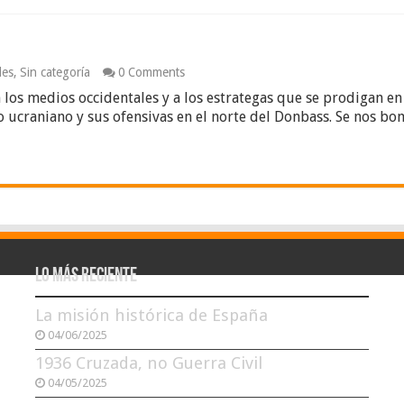
les
,
Sin categoría
0 Comments
los medios occidentales y a los estrategas que se prodigan en 
ito ucraniano y sus ofensivas en el norte del Donbass. Se nos
Lo más reciente
La misión histórica de España
04/06/2025
1936 Cruzada, no Guerra Civil
04/05/2025