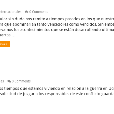
nternacionales
0 Comments
itular sin duda nos remite a tiempos pasados en los que nuestr
ra que abominarían tanto vencedores como vencidos. Sin emb
rvamos los acontecimientos que se están desarrollando últi
uertas …
 más »
les
0 Comments
los tiempos que estamos viviendo en relación a la guerra en U
a solicitud de juzgar a los responsables de este conflicto gua