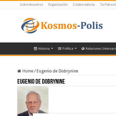
Sobre Nosotros
Organización
Colaboradores
Tu Patroci
Historia
Política
Relaciones Internac
Home
/
Eugenio de Dobrynine
Eugenio de Dobrynine