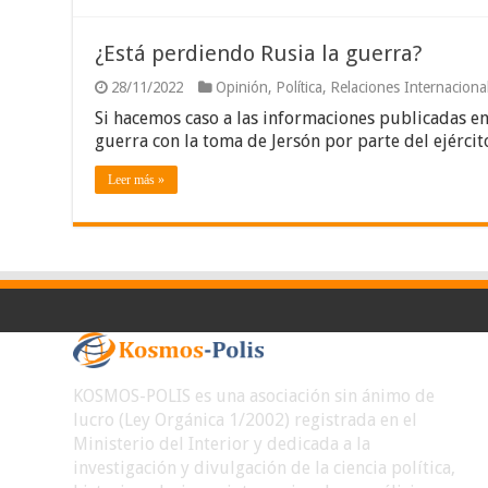
¿Está perdiendo Rusia la guerra?
28/11/2022
Opinión
,
Política
,
Relaciones Internaciona
Si hacemos caso a las informaciones publicadas en 
guerra con la toma de Jersón por parte del ejérc
Leer más »
KOSMOS-POLIS es una asociación sin ánimo de
lucro (Ley Orgánica 1/2002) registrada en el
Ministerio del Interior y dedicada a la
investigación y divulgación de la ciencia política,