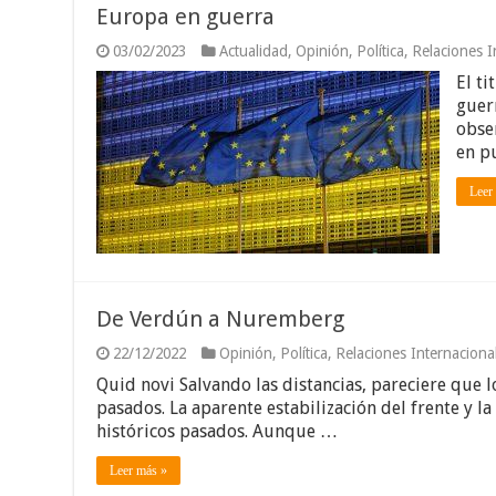
Europa en guerra
03/02/2023
Actualidad
,
Opinión
,
Política
,
Relaciones I
El t
guer
obse
en p
Leer
De Verdún a Nuremberg
22/12/2022
Opinión
,
Política
,
Relaciones Internaciona
Quid novi Salvando las distancias, pareciere que 
pasados. La aparente estabilización del frente y l
históricos pasados. Aunque …
Leer más »