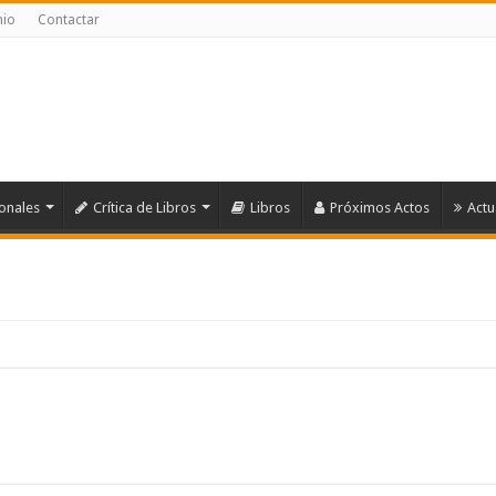
nio
Contactar
ionales
Crítica de Libros
Libros
Próximos Actos
Actu