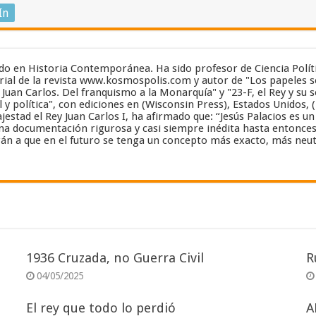
In
zado en Historia Contemporánea. Ha sido profesor de Ciencia Polít
ial de la revista www.kosmospolis.com y autor de "Los papeles se
y Juan Carlos. Del franquismo a la Monarquía" y "23-F, el Rey y su 
 y política", con ediciones en (Wisconsin Press), Estados Unidos, 
estad el Rey Juan Carlos I, ha afirmado que: “Jesús Palacios es 
a documentación rigurosa y casi siempre inédita hasta entonces”..
án a que en el futuro se tenga un concepto más exacto, más neut
1936 Cruzada, no Guerra Civil
R
04/05/2025
El rey que todo lo perdió
A