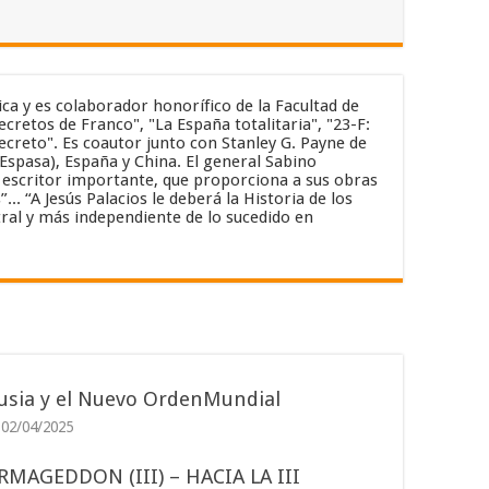
ica y es colaborador honorífico de la Facultad de
cretos de Franco", "La España totalitaria", "23-F:
secreto". Es coautor junto con Stanley G. Payne de
(Espasa), España y China. El general Sabino
un escritor importante, que proporciona a sus obras
. “A Jesús Palacios le deberá la Historia de los
ral y más independiente de lo sucedido en
usia y el Nuevo OrdenMundial
02/04/2025
RMAGEDDON (III) – HACIA LA III