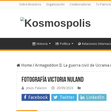
Sobre Nosotros
Organización
Colaboradores
Tu Patroci
Historia
Política
Relaciones Internac
Home
/
Armageddon II. La guerra civil de Ucrania
Fotografía Victoria Nuland
Jesús Palacios
20/09/2024
Facebook
Twitter
LinkedIn