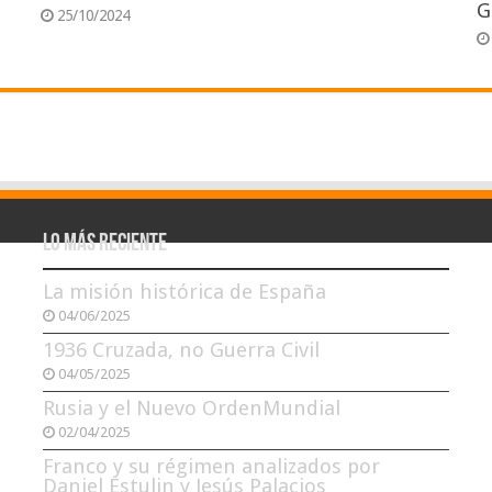
G
25/10/2024
Lo más reciente
La misión histórica de España
04/06/2025
1936 Cruzada, no Guerra Civil
04/05/2025
Rusia y el Nuevo OrdenMundial
02/04/2025
Franco y su régimen analizados por
Daniel Estulin y Jesús Palacios