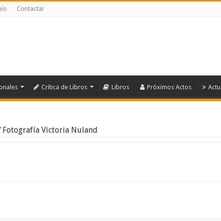
nio
Contactar
ionales
Crítica de Libros
Libros
Próximos Actos
Actu
/
Fotografía Victoria Nuland