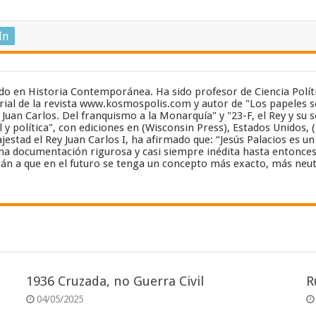
In
zado en Historia Contemporánea. Ha sido profesor de Ciencia Polít
ial de la revista www.kosmospolis.com y autor de "Los papeles se
y Juan Carlos. Del franquismo a la Monarquía" y "23-F, el Rey y su 
 y política", con ediciones en (Wisconsin Press), Estados Unidos, 
estad el Rey Juan Carlos I, ha afirmado que: “Jesús Palacios es 
a documentación rigurosa y casi siempre inédita hasta entonces”..
án a que en el futuro se tenga un concepto más exacto, más neut
1936 Cruzada, no Guerra Civil
R
04/05/2025