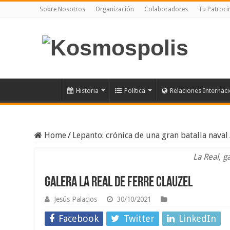
Sobre Nosotros
Organización
Colaboradores
Tu Patroci
Historia
Política
Relaciones Internac
Home
/
Lepanto: crónica de una gran batalla naval
La Real, g
galera la Real de Ferre Clauzel
Jesús Palacios
30/10/2021
Facebook
Twitter
LinkedIn