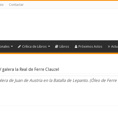
nio
Contactar
ionales
Crítica de Libros
Libros
Próximos Actos
Actu
/
galera la Real de Ferre Clauzel
alera de Juan de Austria en la Batalla de Lepanto. (Óleo de Ferre 