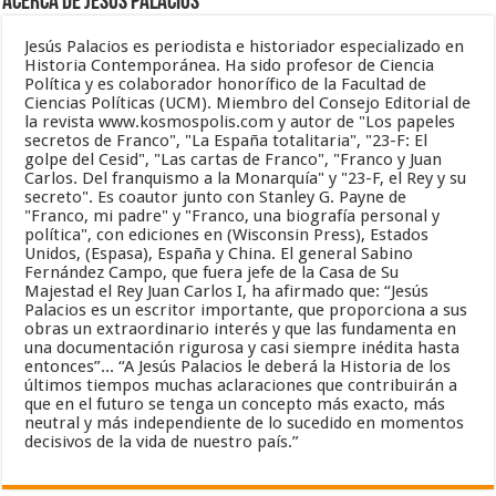
Acerca de Jesús Palacios
Jesús Palacios es periodista e historiador especializado en
Historia Contemporánea. Ha sido profesor de Ciencia
Política y es colaborador honorífico de la Facultad de
Ciencias Políticas (UCM). Miembro del Consejo Editorial de
la revista www.kosmospolis.com y autor de "Los papeles
secretos de Franco", "La España totalitaria", "23-F: El
golpe del Cesid", "Las cartas de Franco", "Franco y Juan
Carlos. Del franquismo a la Monarquía" y "23-F, el Rey y su
secreto". Es coautor junto con Stanley G. Payne de
"Franco, mi padre" y "Franco, una biografía personal y
política", con ediciones en (Wisconsin Press), Estados
Unidos, (Espasa), España y China. El general Sabino
Fernández Campo, que fuera jefe de la Casa de Su
Majestad el Rey Juan Carlos I, ha afirmado que: “Jesús
Palacios es un escritor importante, que proporciona a sus
obras un extraordinario interés y que las fundamenta en
una documentación rigurosa y casi siempre inédita hasta
entonces”... “A Jesús Palacios le deberá la Historia de los
últimos tiempos muchas aclaraciones que contribuirán a
que en el futuro se tenga un concepto más exacto, más
neutral y más independiente de lo sucedido en momentos
decisivos de la vida de nuestro país.”