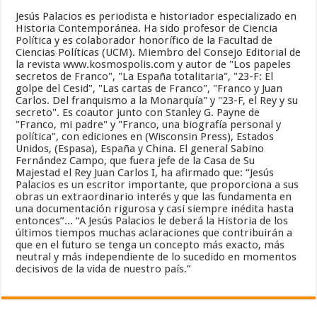
Jesús Palacios es periodista e historiador especializado en
Historia Contemporánea. Ha sido profesor de Ciencia
Política y es colaborador honorífico de la Facultad de
Ciencias Políticas (UCM). Miembro del Consejo Editorial de
la revista www.kosmospolis.com y autor de "Los papeles
secretos de Franco", "La España totalitaria", "23-F: El
golpe del Cesid", "Las cartas de Franco", "Franco y Juan
Carlos. Del franquismo a la Monarquía" y "23-F, el Rey y su
secreto". Es coautor junto con Stanley G. Payne de
"Franco, mi padre" y "Franco, una biografía personal y
política", con ediciones en (Wisconsin Press), Estados
Unidos, (Espasa), España y China. El general Sabino
Fernández Campo, que fuera jefe de la Casa de Su
Majestad el Rey Juan Carlos I, ha afirmado que: “Jesús
Palacios es un escritor importante, que proporciona a sus
obras un extraordinario interés y que las fundamenta en
una documentación rigurosa y casi siempre inédita hasta
entonces”... “A Jesús Palacios le deberá la Historia de los
últimos tiempos muchas aclaraciones que contribuirán a
que en el futuro se tenga un concepto más exacto, más
neutral y más independiente de lo sucedido en momentos
decisivos de la vida de nuestro país.”