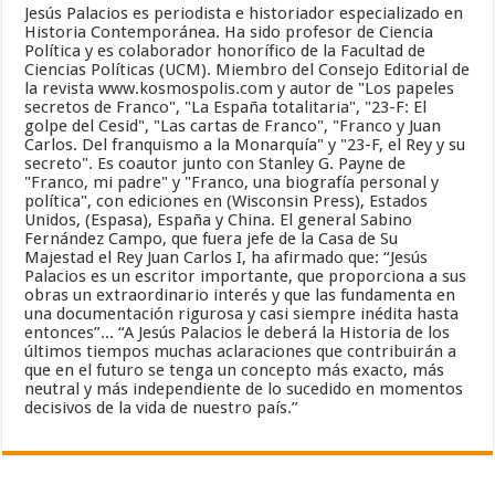
Jesús Palacios es periodista e historiador especializado en
Historia Contemporánea. Ha sido profesor de Ciencia
Política y es colaborador honorífico de la Facultad de
Ciencias Políticas (UCM). Miembro del Consejo Editorial de
la revista www.kosmospolis.com y autor de "Los papeles
secretos de Franco", "La España totalitaria", "23-F: El
golpe del Cesid", "Las cartas de Franco", "Franco y Juan
Carlos. Del franquismo a la Monarquía" y "23-F, el Rey y su
secreto". Es coautor junto con Stanley G. Payne de
"Franco, mi padre" y "Franco, una biografía personal y
política", con ediciones en (Wisconsin Press), Estados
Unidos, (Espasa), España y China. El general Sabino
Fernández Campo, que fuera jefe de la Casa de Su
Majestad el Rey Juan Carlos I, ha afirmado que: “Jesús
Palacios es un escritor importante, que proporciona a sus
obras un extraordinario interés y que las fundamenta en
una documentación rigurosa y casi siempre inédita hasta
entonces”... “A Jesús Palacios le deberá la Historia de los
últimos tiempos muchas aclaraciones que contribuirán a
que en el futuro se tenga un concepto más exacto, más
neutral y más independiente de lo sucedido en momentos
decisivos de la vida de nuestro país.”