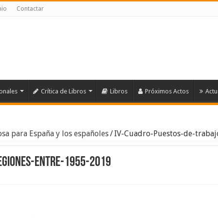
nio
Contactar
ionales
Crítica de Libros
Libros
Próximos Actos
Actu
osa para España y los españoles
/
IV-Cuadro-Puestos-de-trabaj
egiones-entre-1955-2019