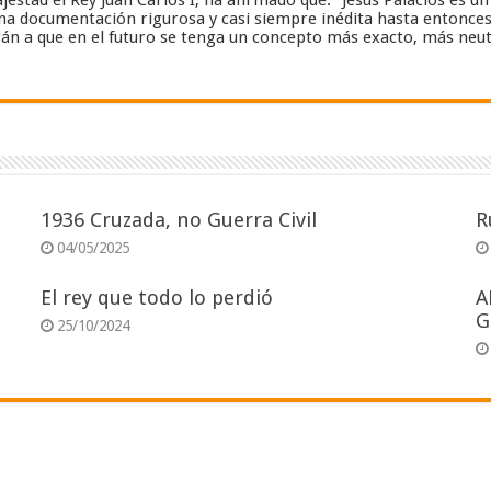
estad el Rey Juan Carlos I, ha afirmado que: “Jesús Palacios es 
a documentación rigurosa y casi siempre inédita hasta entonces”..
án a que en el futuro se tenga un concepto más exacto, más neut
1936 Cruzada, no Guerra Civil
R
04/05/2025
El rey que todo lo perdió
A
G
25/10/2024