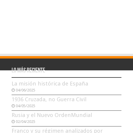
Lo más reciente
La misión histórica de España
04/06/2025
1936 Cruzada, no Guerra Civil
04/05/2025
Rusia y el Nuevo OrdenMundial
02/04/2025
Franco y su régimen analizados por