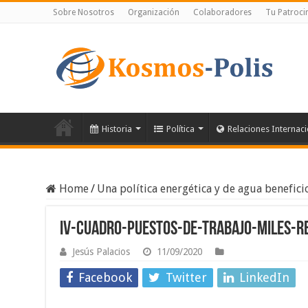
Sobre Nosotros
Organización
Colaboradores
Tu Patroci
Historia
Política
Relaciones Internac
Home
/
Una política energética y de agua benefici
IV-Cuadro-Puestos-de-trabajo-miles-r
Jesús Palacios
11/09/2020
Facebook
Twitter
LinkedIn