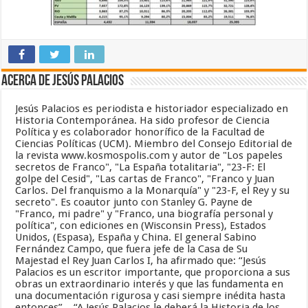
Acerca de Jesús Palacios
Jesús Palacios es periodista e historiador especializado en
Historia Contemporánea. Ha sido profesor de Ciencia
Política y es colaborador honorífico de la Facultad de
Ciencias Políticas (UCM). Miembro del Consejo Editorial de
la revista www.kosmospolis.com y autor de "Los papeles
secretos de Franco", "La España totalitaria", "23-F: El
golpe del Cesid", "Las cartas de Franco", "Franco y Juan
Carlos. Del franquismo a la Monarquía" y "23-F, el Rey y su
secreto". Es coautor junto con Stanley G. Payne de
"Franco, mi padre" y "Franco, una biografía personal y
política", con ediciones en (Wisconsin Press), Estados
Unidos, (Espasa), España y China. El general Sabino
Fernández Campo, que fuera jefe de la Casa de Su
Majestad el Rey Juan Carlos I, ha afirmado que: “Jesús
Palacios es un escritor importante, que proporciona a sus
obras un extraordinario interés y que las fundamenta en
una documentación rigurosa y casi siempre inédita hasta
entonces”... “A Jesús Palacios le deberá la Historia de los