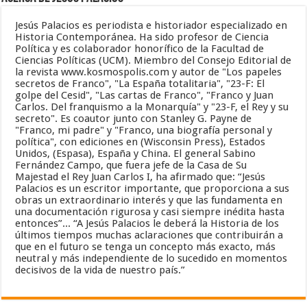
Jesús Palacios es periodista e historiador especializado en
Historia Contemporánea. Ha sido profesor de Ciencia
Política y es colaborador honorífico de la Facultad de
Ciencias Políticas (UCM). Miembro del Consejo Editorial de
la revista www.kosmospolis.com y autor de "Los papeles
secretos de Franco", "La España totalitaria", "23-F: El
golpe del Cesid", "Las cartas de Franco", "Franco y Juan
Carlos. Del franquismo a la Monarquía" y "23-F, el Rey y su
secreto". Es coautor junto con Stanley G. Payne de
"Franco, mi padre" y "Franco, una biografía personal y
política", con ediciones en (Wisconsin Press), Estados
Unidos, (Espasa), España y China. El general Sabino
Fernández Campo, que fuera jefe de la Casa de Su
Majestad el Rey Juan Carlos I, ha afirmado que: “Jesús
Palacios es un escritor importante, que proporciona a sus
obras un extraordinario interés y que las fundamenta en
una documentación rigurosa y casi siempre inédita hasta
entonces”... “A Jesús Palacios le deberá la Historia de los
últimos tiempos muchas aclaraciones que contribuirán a
que en el futuro se tenga un concepto más exacto, más
neutral y más independiente de lo sucedido en momentos
decisivos de la vida de nuestro país.”