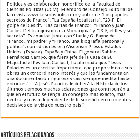
Política y es colaborador honorífico de la Facultad de
Ciencias Políticas (UCM). Miembro del Consejo Editorial de
la revista www.kosmospolis.com y autor de "Los papeles
secretos de Franco", "La España totalitaria", "23-F: El
golpe del Cesid", "Las cartas de Franco", "Franco y Juan
Carlos. Del franquismo a la Monarquía" y "23-F, el Rey y su
secreto". Es coautor junto con Stanley G. Payne de
"Franco, mi padre" y "Franco, una biografía personal y
política", con ediciones en (Wisconsin Press), Estados
Unidos, (Espasa), España y China. El general Sabino
Fernández Campo, que fuera jefe de la Casa de Su
Majestad el Rey Juan Carlos I, ha afirmado que: “Jesús
Palacios es un escritor importante, que proporciona a sus
obras un extraordinario interés y que las fundamenta en
una documentación rigurosa y casi siempre inédita hasta
entonces”... “A Jesús Palacios le deberá la Historia de los
últimos tiempos muchas aclaraciones que contribuirán a
que en el futuro se tenga un concepto más exacto, más
neutral y más independiente de lo sucedido en momentos
decisivos de la vida de nuestro país.”
Artículos relacionados