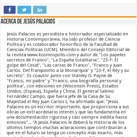
Acerca de Jesús Palacios
Jesús Palacios es periodista e historiador especializado en
Historia Contemporánea. Ha sido profesor de Ciencia
Política y es colaborador honorífico de la Facultad de
Ciencias Políticas (UCM). Miembro del Consejo Editorial de
la revista www.kosmospolis.com y autor de "Los papeles
secretos de Franco", "La España totalitaria", "23-F: El
golpe del Cesid", "Las cartas de Franco", "Franco y Juan
Carlos. Del franquismo a la Monarquía" y "23-F, el Rey y su
secreto". Es coautor junto con Stanley G. Payne de
"Franco, mi padre" y "Franco, una biografía personal y
política", con ediciones en (Wisconsin Press), Estados
Unidos, (Espasa), España y China. El general Sabino
Fernández Campo, que fuera jefe de la Casa de Su
Majestad el Rey Juan Carlos I, ha afirmado que: “Jesús
Palacios es un escritor importante, que proporciona a sus
obras un extraordinario interés y que las fundamenta en
una documentación rigurosa y casi siempre inédita hasta
entonces”... “A Jesús Palacios le deberá la Historia de los
últimos tiempos muchas aclaraciones que contribuirán a
que en el futuro se tenga un concepto más exacto, más