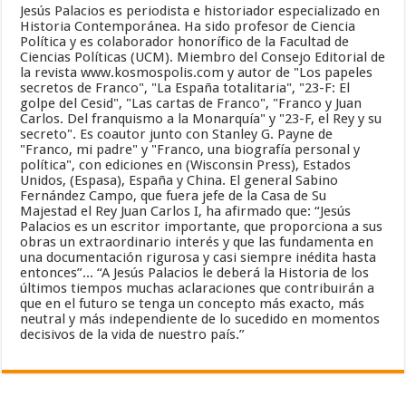
Jesús Palacios es periodista e historiador especializado en
Historia Contemporánea. Ha sido profesor de Ciencia
Política y es colaborador honorífico de la Facultad de
Ciencias Políticas (UCM). Miembro del Consejo Editorial de
la revista www.kosmospolis.com y autor de "Los papeles
secretos de Franco", "La España totalitaria", "23-F: El
golpe del Cesid", "Las cartas de Franco", "Franco y Juan
Carlos. Del franquismo a la Monarquía" y "23-F, el Rey y su
secreto". Es coautor junto con Stanley G. Payne de
"Franco, mi padre" y "Franco, una biografía personal y
política", con ediciones en (Wisconsin Press), Estados
Unidos, (Espasa), España y China. El general Sabino
Fernández Campo, que fuera jefe de la Casa de Su
Majestad el Rey Juan Carlos I, ha afirmado que: “Jesús
Palacios es un escritor importante, que proporciona a sus
obras un extraordinario interés y que las fundamenta en
una documentación rigurosa y casi siempre inédita hasta
entonces”... “A Jesús Palacios le deberá la Historia de los
últimos tiempos muchas aclaraciones que contribuirán a
que en el futuro se tenga un concepto más exacto, más
neutral y más independiente de lo sucedido en momentos
decisivos de la vida de nuestro país.”