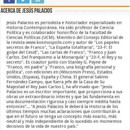
Acerca de Jesús Palacios
Jesús Palacios es periodista e historiador especializado en
Historia Contemporánea. Ha sido profesor de Ciencia
Política y es colaborador honorífico de la Facultad de
Ciencias Políticas (UCM). Miembro del Consejo Editorial de
la revista www.kosmospolis.com y autor de "Los papeles
secretos de Franco", "La España totalitaria", "23-F: El
golpe del Cesid", "Las cartas de Franco", "Franco y Juan
Carlos. Del franquismo a la Monarquía" y "23-F, el Rey y su
secreto". Es coautor junto con Stanley G. Payne de
"Franco, mi padre" y "Franco, una biografía personal y
política", con ediciones en (Wisconsin Press), Estados
Unidos, (Espasa), España y China. El general Sabino
Fernández Campo, que fuera jefe de la Casa de Su
Majestad el Rey Juan Carlos I, ha afirmado que: “Jesús
Palacios es un escritor importante, que proporciona a sus
obras un extraordinario interés y que las fundamenta en
una documentación rigurosa y casi siempre inédita hasta
entonces”... “A Jesús Palacios le deberá la Historia de los
últimos tiempos muchas aclaraciones que contribuirán a
que en el futuro se tenga un concepto más exacto, más
neutral y más independiente de lo sucedido en momentos
decisivos de la vida de nuestro país.”