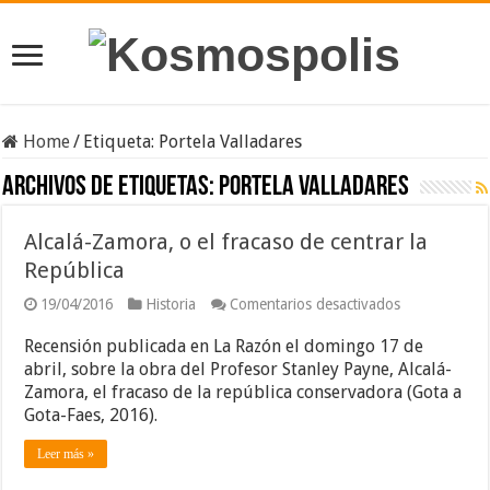
Home
/
Etiqueta:
Portela Valladares
Archivos de etiquetas:
Portela Valladares
Alcalá-Zamora, o el fracaso de centrar la
República
en
19/04/2016
Historia
Comentarios desactivados
Alcalá-
Zamora,
Recensión publicada en La Razón el domingo 17 de
o
abril, sobre la obra del Profesor Stanley Payne, Alcalá-
el
Zamora, el fracaso de la república conservadora (Gota a
fracaso
de
Gota-Faes, 2016).
centrar
la
Leer más »
República