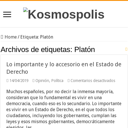
Home
/
Etiqueta:
Platón
Archivos de etiquetas:
Platón
Lo importante y lo accesorio en el Estado de
Derecho
en
14/04/2019
Opinión
,
Política
Comentarios desactivados
Lo
importa
Muchos españoles, por no decir la inmensa mayoría,
y
consideran que lo fundamental es vivir en una
lo
democracia, cuando eso es lo secundario. Lo importante
accesor
en
es vivir en un Estado de Derecho, en el que todos los
el
ciudadanos, incluyendo los gobernantes, cumplan las
Estado
leyes y esos mismos gobernantes, democráticamente
de
Derech
elegidos, las …