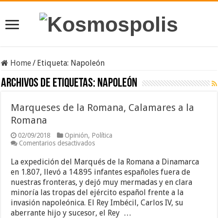
Home
/
Etiqueta:
Napoleón
Archivos de etiquetas:
Napoleón
Marqueses de la Romana, Calamares a la
Romana
02/09/2018
Opinión
,
Política
en
Comentarios desactivados
Marqueses
de
La expedición del Marqués de la Romana a Dinamarca
la
en 1.807, llevó a 14.895 infantes españoles fuera de
Romana,
nuestras fronteras, y dejó muy mermadas y en clara
Calamares
a
minoría las tropas del ejército español frente a la
la
invasión napoleónica. El Rey Imbécil, Carlos IV, su
Romana
aberrante hijo y sucesor, el Rey …