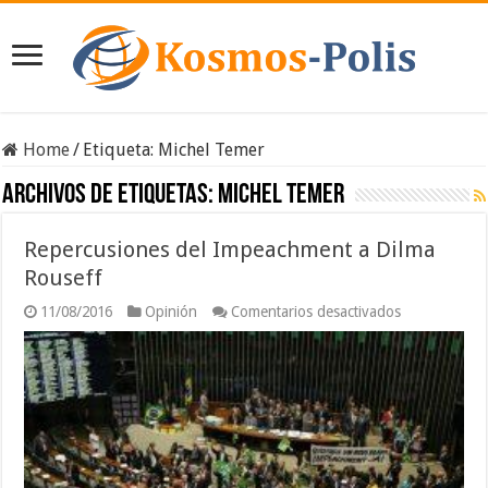
Home
/
Etiqueta:
Michel Temer
Archivos de etiquetas:
Michel Temer
Repercusiones del Impeachment a Dilma
Rouseff
en
11/08/2016
Opinión
Comentarios desactivados
Repercusion
del
Impeachmen
a
Dilma
Rouseff