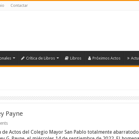
nio
Contactar
ionales
Crítica de Libros
Libros
Próximos Actos
Actu
ey Payne
ents
n de Actos del Colegio Mayor San Pablo totalmente abarratodo, 
ley G. Payne, el miércoles 14 de septiembre de 2022. El homena