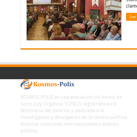
clam
Leer
KOSMOS-POLIS es una asociación sin ánimo de
lucro (Ley Orgánica 1/2002) registrada en el
Ministerio del Interior y dedicada a la
investigación y divulgación de la ciencia política,
historia, relaciones internacionales y análisis
político