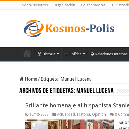
Sobre Nosotros
Organización
Colaboradores
Tu Patroci
Historia
Política
Relaciones Internac
Home
/
Etiqueta:
Manuel Lucena
Archivos de etiquetas:
Manuel Lucena
Brillante homenaje al hispanista Stanl
16/10/2022
Actualidad
,
Historia
,
Opinión
0 Comm
Saló
Stan