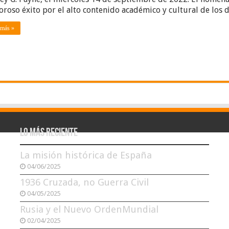
oroso éxito por el alto contenido académico y cultural de los
 más »
Lo más reciente
La misión histórica de España
04/06/2025
1936 Cruzada, no Guerra Civil
04/05/2025
Rusia y el Nuevo OrdenMundial
02/04/2025